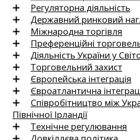
Регуляторна діяльність
Державний ринковий нагл
Міжнародна торгівля
Преференційні торговель
Діяльність України у Світо
Торговельний захист
Європейська інтеграція
Євроатлантична інтеграц
Співробітництво між Укр
Північної Ірландії
Технічне регулювання
Довкіллєва політика