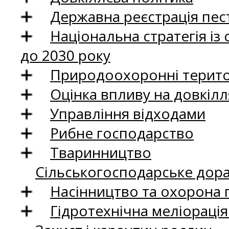
Державна реєстрація пест
Національна стратегія із
до 2030 року
Природоохоронні територ
Оцінка впливу на довкілл
Управління відходами
Рибне господарство
Тваринництво
Сільськогосподарське дор
Насінництво та охорона 
Гідротехнічна меліораці