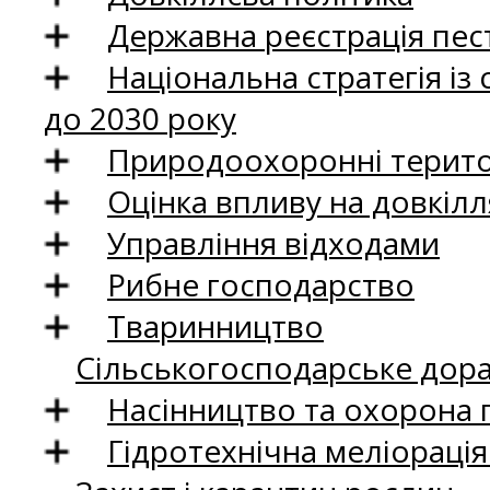
Державна реєстрація пест
Національна стратегія із
до 2030 року
Природоохоронні територ
Оцінка впливу на довкілл
Управління відходами
Рибне господарство
Тваринництво
Сільськогосподарське дор
Насінництво та охорона 
Гідротехнічна меліораці