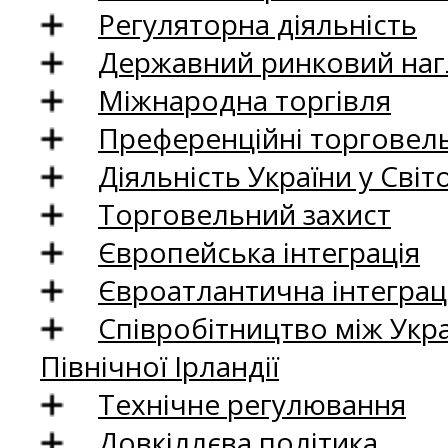
Регуляторна діяльність
Державний ринковий нагл
Міжнародна торгівля
Преференційні торговель
Діяльність України у Світо
Торговельний захист
Європейська інтеграція
Євроатлантична інтеграц
Співробітництво між Укр
Північної Ірландії
Технічне регулювання
Довкіллєва політика