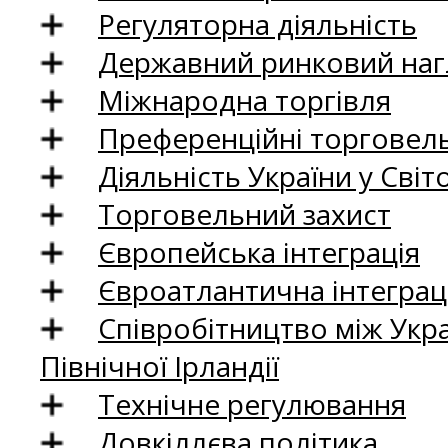
Регуляторна діяльність
Державний ринковий нагл
Міжнародна торгівля
Преференційні торговель
Діяльність України у Світо
Торговельний захист
Європейська інтеграція
Євроатлантична інтеграц
Співробітництво між Укр
Північної Ірландії
Технічне регулювання
Довкіллєва політика