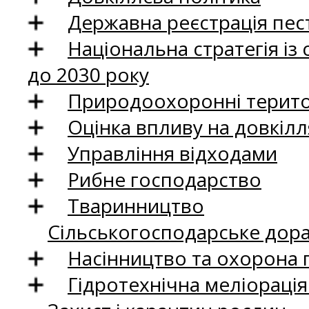
Державна реєстрація пест
Національна стратегія із
до 2030 року
Природоохоронні територ
Оцінка впливу на довкілл
Управління відходами
Рибне господарство
Тваринництво
Сільськогосподарське дор
Насінництво та охорона 
Гідротехнічна меліораці