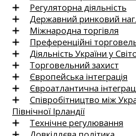
Регуляторна діяльність
Державний ринковий нагл
Міжнародна торгівля
Преференційні торговель
Діяльність України у Світо
Торговельний захист
Європейська інтеграція
Євроатлантична інтеграц
Співробітництво між Укр
Північної Ірландії
Технічне регулювання
Довкіллєва політика