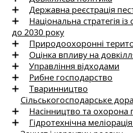
Державна реєстрація пест
Національна стратегія із
до 2030 року
Природоохоронні територ
Оцінка впливу на довкілл
Управління відходами
Рибне господарство
Тваринництво
Сільськогосподарське дор
Насінництво та охорона 
Гідротехнічна меліораці