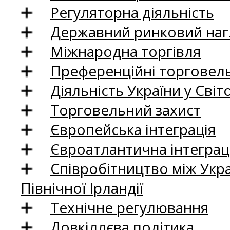
Регуляторна діяльність
Державний ринковий нагл
Міжнародна торгівля
Преференційні торговель
Діяльність України у Світо
Торговельний захист
Європейська інтеграція
Євроатлантична інтеграц
Співробітництво між Укр
Північної Ірландії
Технічне регулювання
Довкіллєва політика