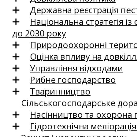
Державна реєстрація пест
Національна стратегія із
до 2030 року
Природоохоронні територ
Оцінка впливу на довкілл
Управління відходами
Рибне господарство
Тваринництво
Сільськогосподарське дор
Насінництво та охорона 
Гідротехнічна меліораці