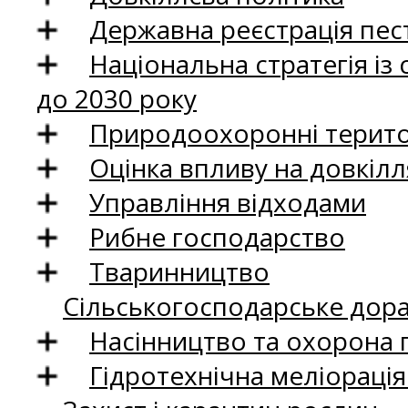
Державна реєстрація пест
Національна стратегія із
до 2030 року
Природоохоронні територ
Оцінка впливу на довкілл
Управління відходами
Рибне господарство
Тваринництво
Сільськогосподарське дор
Насінництво та охорона 
Гідротехнічна меліораці