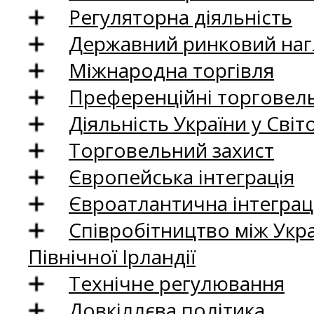
Регуляторна діяльність
Державний ринковий нагл
Міжнародна торгівля
Преференційні торговель
Діяльність України у Світо
Торговельний захист
Європейська інтеграція
Євроатлантична інтеграц
Співробітництво між Укр
Північної Ірландії
Технічне регулювання
Довкіллєва політика