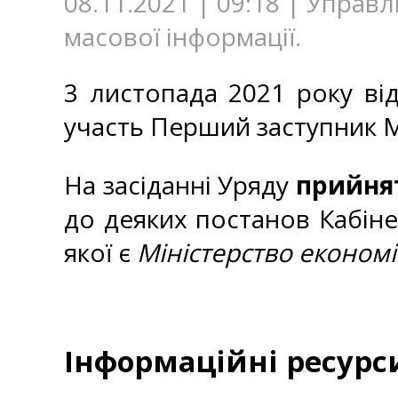
08.11.2021 | 09:18 | Управ
масової інформації.
3 листопада 2021 року від
участь Перший заступник М
На засіданні Уряду
прийня
до деяких постанов Кабінет
якої є
Міністерство економі
Інформаційні ресурс