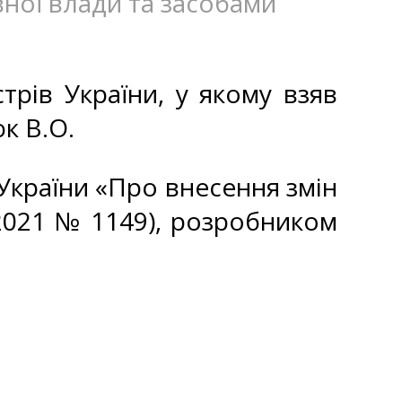
вної влади та засобами
трів України, у якому взяв
к В.О.
 України «Про внесення змін
1.2021 № 1149), розробником