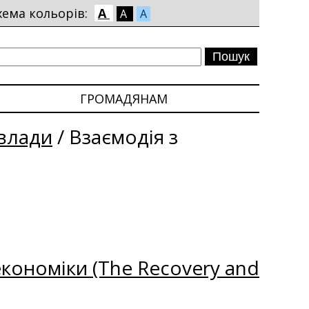
хема кольорів:
A
A
A
ГРОМАДЯНАМ
влади
/
Взаємодія з
кономіки (The Recovery and