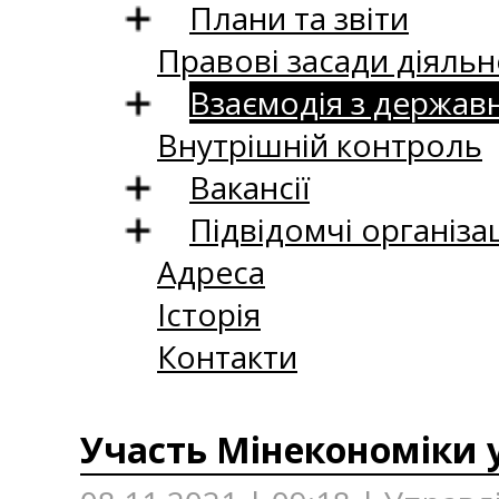
Плани та звіти
Правові засади діяльн
Взаємодія з держав
Внутрішній контроль
Вакансії
Підвідомчі організац
Адреса
Історія
Контакти
Участь Мінекономіки у