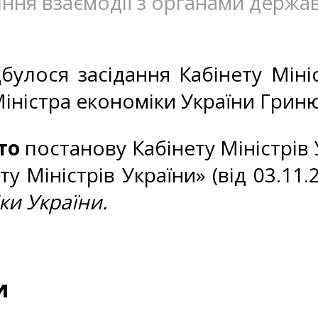
ління взаємодії з органами держа
булося засідання Кабінету Мініс
іністра економіки України Гриню
то
постанову Кабінету Міністрів
у Міністрів України» (від 03.1
ки України.
и