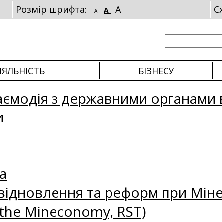
Розмір шрифта:
A
С
A
A
ІЯЛЬНІСТЬ
БІЗНЕСУ
аємодія з державними органами 
и
а
відновлення та реформ при Міне
 the Mineconomy, RST)