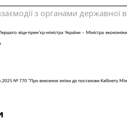
 взаємодії з органами державної 
 Першого віце-прем’єр-міністра України – Міністра економік
а
6.2025 № 770 “Про внесення зміни до постанови Кабінету Міні
и