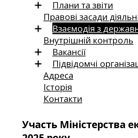
Плани та звіти
Правові засади діяльн
Взаємодія з держав
Внутрішній контроль
Вакансії
Підвідомчі організац
Адреса
Історія
Контакти
Участь Міністерства е
2025 року