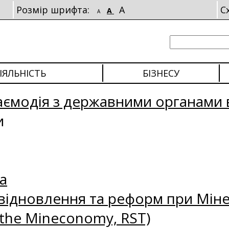
Розмір шрифта:
A
С
A
A
ІЯЛЬНІСТЬ
БІЗНЕСУ
аємодія з державними органами 
и
а
відновлення та реформ при Міне
 the Mineconomy, RST)