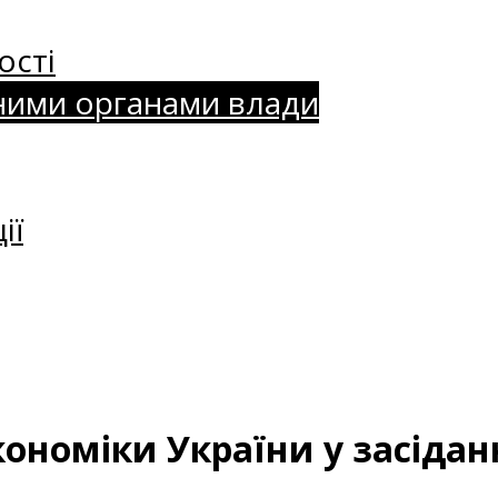
ості
ними органами влади
ії
кономіки України у засідан