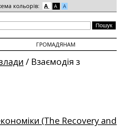
хема кольорів:
A
A
A
ГРОМАДЯНАМ
влади
/
Взаємодія з
кономіки (The Recovery and