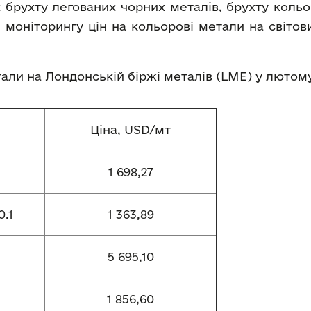
 брухту легованих чорних металів, брухту кольо
 моніторингу цін на кольорові метали на світо
етали на Лондонській біржі металів (LME) у лютом
Ціна, USD/мт
1 698,27
.1
1 363,89
5 695,10
1 856,60