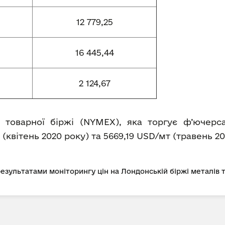
12 779,25
16 445,44
2 124,67
 товарної біржі (NYMEX), яка торгує ф’ючерс
 (квітень 2020 року) та 5669,19 USD/мт (травень 20
 результатами моніторингу цін на Лондонській біржі металів 