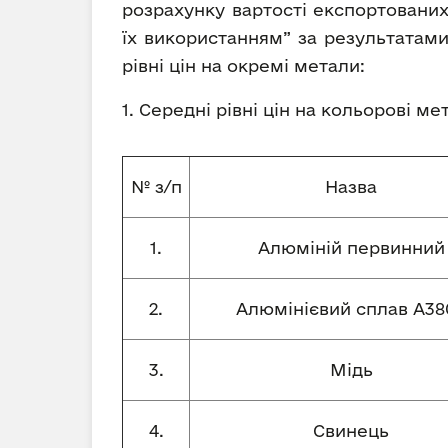
розрахунку вартості експортованих
їх використанням” за результатами
рівні цін на окремі метали:
1. Середні рівні цін на кольорові м
№ з/п
Назва
1.
Алюміній первинний
2.
Алюмінієвий сплав А380
3.
Мідь
4.
Свинець