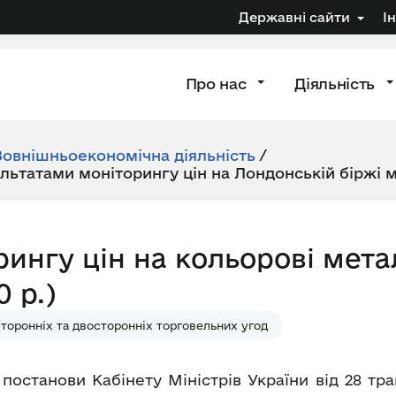
Державні сайти
І
Про нас
Діяльність
Зовнішньоекономічна діяльність
/
ультатами моніторингу цін на Лондонській біржі 
рингу цін на кольорові мета
 р.)
торонніх та двосторонніх торговельних угод
 постанови Кабінету Міністрів України від 28 т