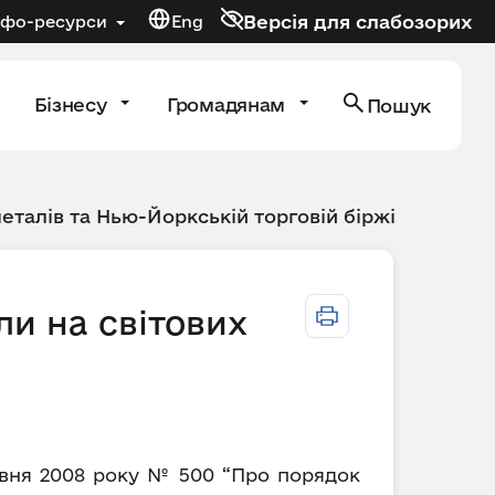
Версія для слабозорих
нфо-ресурси
Eng
Бізнесу
Громадянам
Пошук
металів та Нью-Йоркській торговій біржі
ли на світових
равня 2008 року № 500 “Про порядок