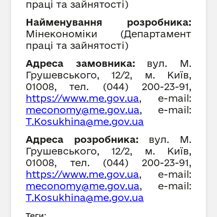
праці та зайнятості
)
Найменування розробника:
Мінекономіки (Департамент
праці та зайнятості)
Адреса замовника:
вул. М.
Грушевського, 12/2, м. Київ,
01008,
тел. (044) 200-23-91,
https://www.
me
.gov.ua
, е-mail:
meconomy@me.gov.ua
, е-mail:
T.Kosukhina@me.gov.ua
Адреса розробника:
вул. М.
Грушевського, 12/2, м. Київ,
01008, тел. (044) 200-23-91,
https://www.
me
.gov.ua
, е-mail:
meconomy@me.gov.ua
, е-mail:
T.Kosukhina@me.gov.ua
Теги: