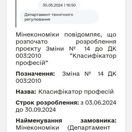
30.05.2024 | 16:50
Департамент технічного
регулювання
Мінекономіки повідомляє, що
розпочато розроблення
проєкту Зміни № 14 до ДК
003:2010 “Класифікатор
професій”
Позначення:
Зміна №
14
ДК
003:2010
Назва:
Класифікатор професій
Строк розроблення:
з
0
3
.0
6
.202
4
до
30
.09.202
4
Найменування замовника:
Мінекономіки
(
Департамент