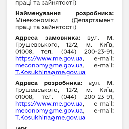
праці та зайнятості
)
Найменування розробника:
Мінекономіки (Департамент
праці та зайнятості)
Адреса замовника:
вул. М.
Грушевського, 12/2, м. Київ,
01008,
тел. (044) 200-23-91,
https://www.
me
.gov.ua
, е-mail:
meconomy@me.gov.ua
, е-mail:
T.Kosukhina@me.gov.ua
Адреса розробника:
вул. М.
Грушевського, 12/2, м. Київ,
01008, тел. (044) 200-23-91,
https://www.
me
.gov.ua
, е-mail:
meconomy@me.gov.ua
, е-mail:
T.Kosukhina@me.gov.ua
Теги: