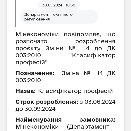
30.05.2024 | 16:50
Департамент технічного
регулювання
Мінекономіки повідомляє, що
розпочато розроблення
проєкту Зміни № 14 до ДК
003:2010 “Класифікатор
професій”
Позначення:
Зміна №
14
ДК
003:2010
Назва:
Класифікатор професій
Строк розроблення:
з
0
3
.0
6
.202
4
до
30
.09.202
4
Найменування замовника:
Мінекономіки
(
Департамент