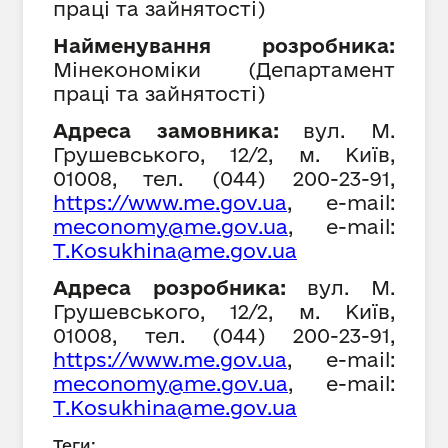
праці та зайнятості
)
Найменування розробника:
Мінекономіки (Департамент
праці та зайнятості)
Адреса замовника:
вул. М.
Грушевського, 12/2, м. Київ,
01008,
тел. (044) 200-23-91,
https://www.
me
.gov.ua
, е-mail:
meconomy@me.gov.ua
, е-mail:
T.Kosukhina@me.gov.ua
Адреса розробника:
вул. М.
Грушевського, 12/2, м. Київ,
01008, тел. (044) 200-23-91,
https://www.
me
.gov.ua
, е-mail:
meconomy@me.gov.ua
, е-mail:
T.Kosukhina@me.gov.ua
Теги: