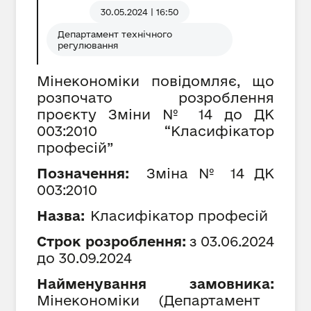
30.05.2024 | 16:50
Департамент технічного
регулювання
Мінекономіки повідомляє, що
розпочато розроблення
проєкту Зміни № 14 до ДК
003:2010 “Класифікатор
професій”
Позначення:
Зміна №
14
ДК
003:2010
Назва:
Класифікатор професій
Строк розроблення:
з
0
3
.0
6
.202
4
до
30
.09.202
4
Найменування замовника:
Мінекономіки
(
Департамент