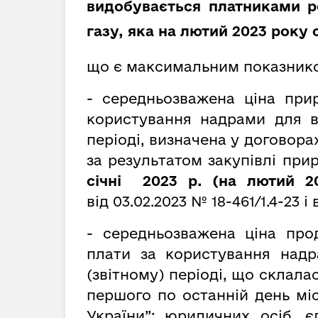
видобувається платниками р
газу, яка на лютий 2023 року с
що є максимальним показник
- середньозважена ціна при
користування надрами для в
періоді, визначена у договора
за результатом закупівлі при
січні 2023 р. (на лютий 2
від
03.02.2023 № 18-461/1.4-23 і 
- середньозважена ціна про
плати за користування надр
(звітному) періоді, що склала
першого по останній день мі
України”; юридичних осіб, 