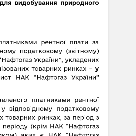
 для видобування природного
платниками рентної плати за
ному податковому (звітному)
 “Нафтогаз України”, укладених
анізованих товарних ринках –
у
лист НАК “Нафтогаз України”
авленого платниками рентної
 у відповідному податковому
х товарних ринках, за період з
 періоду (крім НАК “Нафтогаз
ником) яких є НАК “Нафтогаз