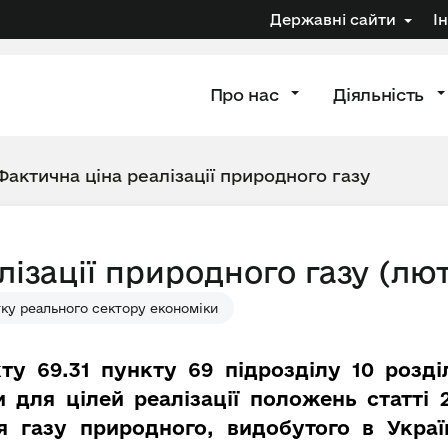
Державні сайти
І
Про нас
Діяльність
Фактична ціна реалізації природного газу
лізації природного газу (лю
ку реального сектору економіки
ту 69.31 пункту 69 підрозділу 10 розд
 для цілей реалізації положень статті
ля газу природного, видобутого в Украї