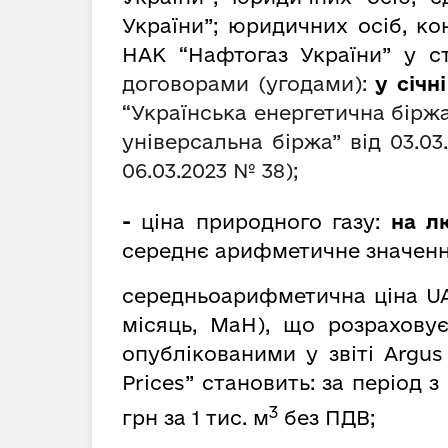
України”; юридичних осіб, к
НАК “Нафтогаз України” у ст
договорами (угодами):
у січн
“Українська енергетична біржа”
універсальна біржа” від 03.0
06.03.2023 № 38);
-
ціна природного газу:
на лю
середнє арифметичне значенн
середньоарифметична ціна UA
місяць, MaH), що розрахову
опублікованими у звіті Argus
Prices” становить: за період з
3
грн за 1 тис. м
без ПДВ;