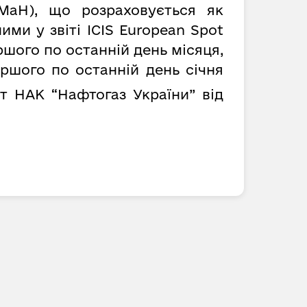
MaH), що розраховується як
ми у звіті ICIS European Spot
ршого по останній день місяця,
ершого по останній день січня
 НАК “Нафтогаз України” від