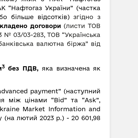
К “Нафтогаз України” (частка
о більше відсотків)
згідно з
 укладено договори
(листи ТОВ
23 № 03/03-283, ТОВ “Українська
банківська валютна біржа” від
3
м
без ПДВ,
яка визначена як
advanced payment” (наступний
 між цінами “Bid” та “Ask”,
kraine Market Information and
 (на лютий 2023 р.) - 20 601,98