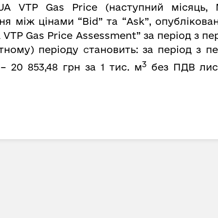
UA VTP Gas Price (наступний місяць, 
 між цінами “Bid” та “Ask”, опубліковани
 VTP Gas Price Assessment” за період з пе
тному) періоду
с
тановить: за період з п
3
– 20 853,48 грн за 1 тис. м
без ПДВ лист