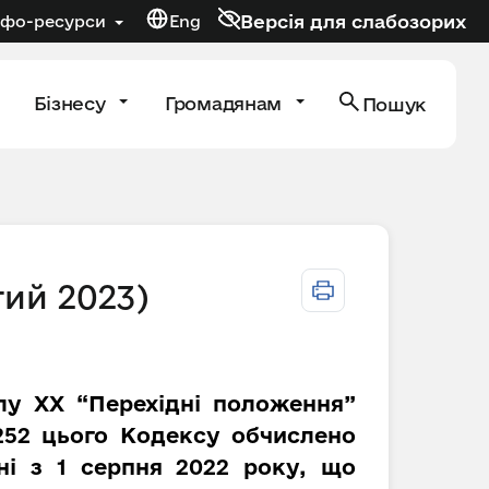
Версія для слабозорих
нфо-ресурси
Eng
Бізнесу
Громадянам
Пошук
тий 2023)
ілу XX “Перехідні положення”
 252 цього Кодексу обчислено
ні з 1 серпня 2022 року, що