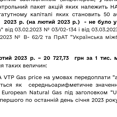
онтрольний пакет акцій яких належить НА
атутному капіталі яких становить 50 аб
і 2023 р. (на лютий 2023 р.) - не було
 від 03.02.2023 № 03/02-134 і від 03.03.20
3.2023 № В- 62/2 та ПрАТ “Українська між
тий 2023 р. – 20 727,73 грн за 1 тис. 
я таких величин:
 VTP Gas price на умовах передоплати “
ється як cередньоарифметичне значення
 European Natural Gas під заголовком “U
 першого по останній день січня 2023 року