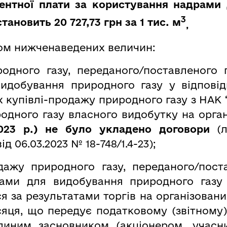
ентної плати за користування надрами
3
тановить 20 727,73 грн за 1 тис. м
,
ом нижченаведених величин:
родного газу, переданого/поставленого 
идобування природного газу у відповід
х купівлі-продажу природного газу з НАК
родного газу власного видобутку на орг
023 р.) не було укладено договори
(
від 06.03.2023 № 18-748/1.4-23);
дажу природного газу, переданого/пост
ами для видобування природного газу
ся за результатами торгів на організовани
сяця, що передує податковому (звітному)
єдиним засновником (акціонером, учас