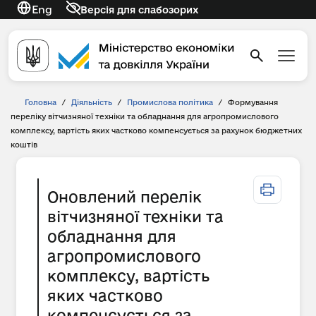
Eng
Версія для слабозорих
Головна
/
Діяльність
/
Промислова політика
/
Формування
переліку вітчизняної техніки та обладнання для агропромислового
комплексу, вартість яких частково компенсується за рахунок бюджетних
коштів
Оновлений перелік
вітчизняної техніки та
обладнання для
агропромислового
комплексу, вартість
яких частково
компенсується за