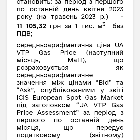
становить: за період з першого
по останній день квітня 2023
року (на травень 2023 р.) -
3
11 105,32
грн за 1 тис. м
без
ПДВ;
середньоарифметична ціна UA
VTP Gas Price (наступний
місяць, MaH), що
розраховується як
середньоарифметичне
значення між цінами “Bid” та
“Ask”, опублікованими у звіті
ICIS European Spot Gas Market
під заголовком “UA VTP Gas
Price Assessment” за період з
першого по останній день
місяця, що передує
податковому (звітному)