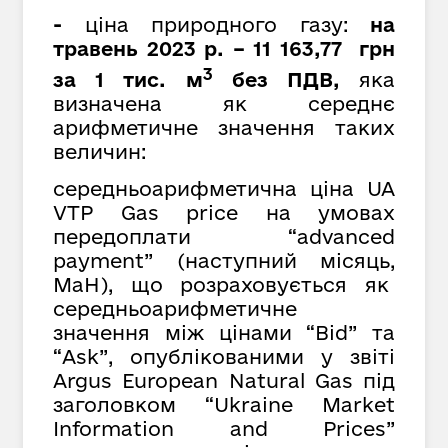
-
ціна природного газу:
на
травень 2023 р. – 11 163,77 грн
3
за 1 тис. м
без ПДВ,
яка
визначена як середнє
арифметичне значення таких
величин:
середньоарифметична ціна UA
VTP Gas price на умовах
передоплати “advanced
payment” (наступний місяць,
MaH), що розраховується як
cередньоарифметичне
значення між цінами “Bid” та
“Ask”, опублікованими у звіті
Argus European Natural Gas під
заголовком “Ukraine Market
Information and Prices”