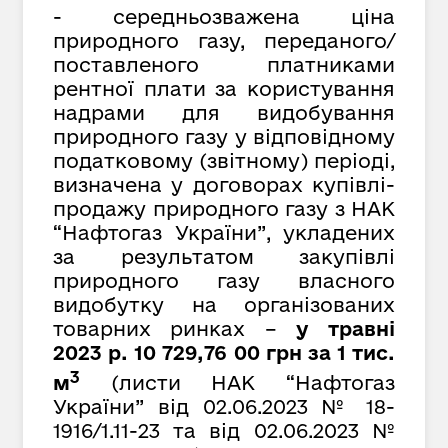
- середньозважена ціна
природного газу, переданого/
поставленого платниками
рентної плати за користування
надрами для видобування
природного газу у відповідному
податковому (звітному) періоді,
визначена у договорах купівлі-
продажу природного газу з НАК
“Нафтогаз України”, укладених
за результатом закупівлі
природного газу власного
видобутку на організованих
товарних ринках –
у
травні
2023 р. 10 729,
76
00 грн за 1 тис.
3
м
(листи НАК “Нафтогаз
України” від
02.06.2023 № 1
8-
1916
/1.11-23
та від 02.06.2023 №