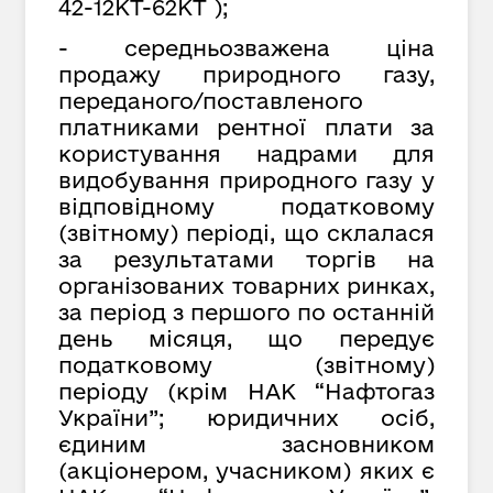
42-12КТ-62КТ );
- середньозважена ціна
продажу природного газу,
переданого/поставленого
платниками рентної плати за
користування надрами для
видобування природного газу у
відповідному податковому
(звітному) періоді, що склалася
за результатами торгів на
організованих товарних ринках,
за період з першого по останній
день місяця, що передує
податковому (звітному)
періоду (крім НАК “Нафтогаз
України”; юридичних осіб,
єдиним засновником
(акціонером, учасником) яких є