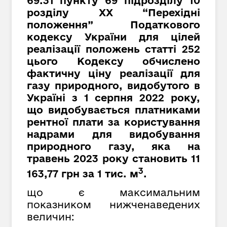
69.31 пункту 69 підрозділу 10
розділу XX “Перехідні
положення” Податкового
кодексу України для цілей
реалізації положень статті 252
цього Кодексу обчислено
фактичну ціну реалізації для
газу природного, видобутого в
Україні з 1 серпня 2022 року,
що видобувається платниками
рентної плати за користування
надрами для видобування
природного газу, яка на
травень 2023 року становить 11
3
163,77 грн за 1 тис. м
.
що є максимальним
показником нижченаведених
величин: