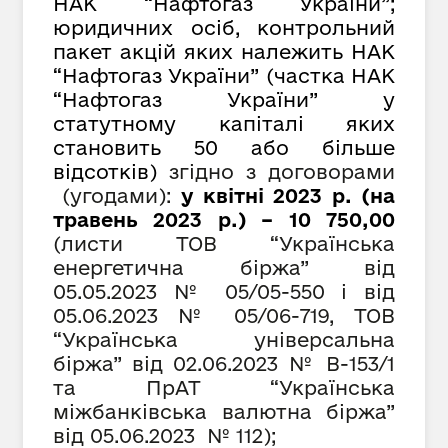
НАК “Нафтогаз України”;
юридичних осіб, контрольний
пакет акцій яких належить НАК
“Нафтогаз України” (частка НАК
“Нафтогаз України” у
статутному капіталі яких
становить 50 або більше
відсотків)
згідно з договорами
(угодами):
у квітні 2023 р. (на
травень 2023 р.) – 10 750,00
(листи ТОВ “Українська
енергетична біржа” від
05.05.2023 №
05/05-550
і від
05.0
6
.2023 №
05/06-719, ТОВ
“Українська універсальна
біржа” від 02.06.2023 № В-153/1
та ПрАТ “Українська
міжбанківська валютна біржа”
від 05.06.2023 № 112);