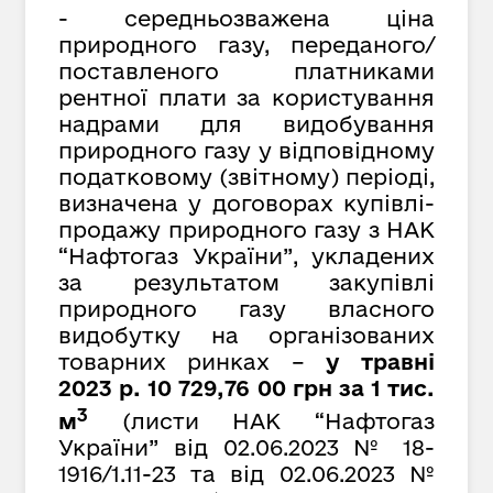
- середньозважена ціна
природного газу, переданого/
поставленого платниками
рентної плати за користування
надрами для видобування
природного газу у відповідному
податковому (звітному) періоді,
визначена у договорах купівлі-
продажу природного газу з НАК
“Нафтогаз України”, укладених
за результатом закупівлі
природного газу власного
видобутку на організованих
товарних ринках –
у
травні
2023 р. 10 729,
76
00 грн за 1 тис.
3
м
(листи НАК “Нафтогаз
України” від
02.06.2023 № 1
8-
1916
/1.11-23
та від 02.06.2023 №