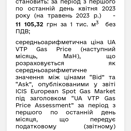
становить: за період з першого
по останній день квітня 2023
року (на травень 2023 р.) -
3
11 105,32
грн за 1 тис. м
без
ПДВ;
середньоарифметична ціна UA
VTP Gas Price (наступний
місяць, MaH), що
розраховується як
середньоарифметичне
значення між цінами “Bid” та
“Ask”, опублікованими у звіті
ICIS European Spot Gas Market
під заголовком “UA VTP Gas
Price Assessment” за період з
першого по останній день
місяця, що передує
податковому (звітному)