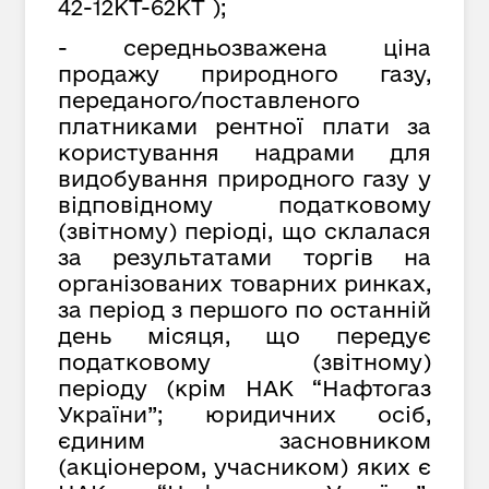
42-12КТ-62КТ );
- середньозважена ціна
продажу природного газу,
переданого/поставленого
платниками рентної плати за
користування надрами для
видобування природного газу у
відповідному податковому
(звітному) періоді, що склалася
за результатами торгів на
організованих товарних ринках,
за період з першого по останній
день місяця, що передує
податковому (звітному)
періоду (крім НАК “Нафтогаз
України”; юридичних осіб,
єдиним засновником
(акціонером, учасником) яких є