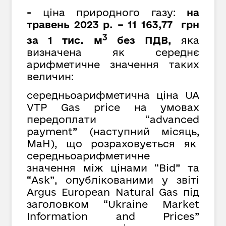
-
ціна природного газу:
на
травень 2023 р. – 11 163,77 грн
3
за 1 тис. м
без ПДВ,
яка
визначена як середнє
арифметичне значення таких
величин:
середньоарифметична ціна UA
VTP Gas price на умовах
передоплати “advanced
payment” (наступний місяць,
MaH), що розраховується як
cередньоарифметичне
значення між цінами “Bid” та
“Ask”, опублікованими у звіті
Argus European Natural Gas під
заголовком “Ukraine Market
Information and Prices”