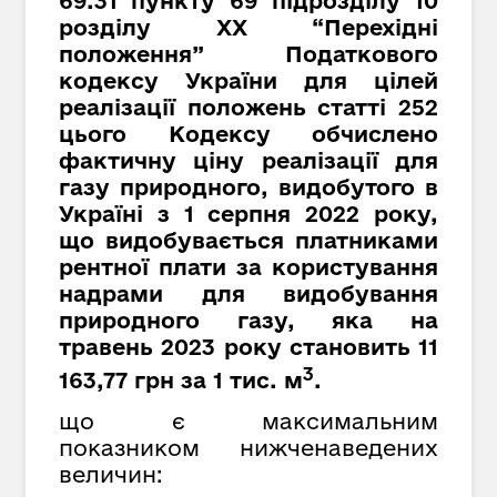
69.31 пункту 69 підрозділу 10
розділу XX “Перехідні
положення” Податкового
кодексу України для цілей
реалізації положень статті 252
цього Кодексу обчислено
фактичну ціну реалізації для
газу природного, видобутого в
Україні з 1 серпня 2022 року,
що видобувається платниками
рентної плати за користування
надрами для видобування
природного газу, яка на
травень 2023 року становить 11
3
163,77 грн за 1 тис. м
.
що є максимальним
показником нижченаведених
величин: