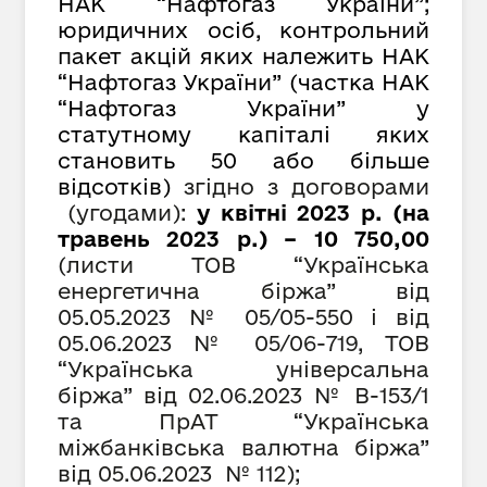
НАК “Нафтогаз України”;
юридичних осіб, контрольний
пакет акцій яких належить НАК
“Нафтогаз України” (частка НАК
“Нафтогаз України” у
статутному капіталі яких
становить 50 або більше
відсотків)
згідно з договорами
(угодами):
у квітні 2023 р. (на
травень 2023 р.) – 10 750,00
(листи ТОВ “Українська
енергетична біржа” від
05.05.2023 №
05/05-550
і від
05.0
6
.2023 №
05/06-719, ТОВ
“Українська універсальна
біржа” від 02.06.2023 № В-153/1
та ПрАТ “Українська
міжбанківська валютна біржа”
від 05.06.2023 № 112);