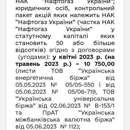
НАК “Нафтогаз України”;
юридичних осіб, контрольний
пакет акцій яких належить НАК
“Нафтогаз України” (частка НАК
“Нафтогаз України” у
статутному капіталі яких
становить 50 або більше
відсотків)
згідно з договорами
(угодами):
у квітні 2023 р. (на
травень 2023 р.) – 10 750,00
(листи ТОВ “Українська
енергетична біржа” від
05.05.2023 №
05/05-550
і від
05.0
6
.2023 №
05/06-719, ТОВ
“Українська універсальна
біржа” від 02.06.2023 № В-153/1
та ПрАТ “Українська
міжбанківська валютна біржа”
від 05.06.2023 № 112);