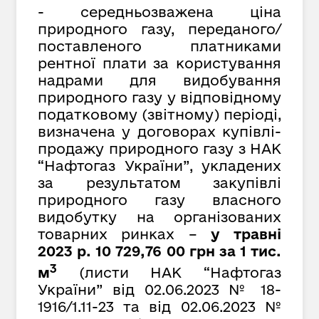
- середньозважена ціна
природного газу, переданого/
поставленого платниками
рентної плати за користування
надрами для видобування
природного газу у відповідному
податковому (звітному) періоді,
визначена у договорах купівлі-
продажу природного газу з НАК
“Нафтогаз України”, укладених
за результатом закупівлі
природного газу власного
видобутку на організованих
товарних ринках –
у
травні
2023 р. 10 729,
76
00 грн за 1 тис.
3
м
(листи НАК “Нафтогаз
України” від
02.06.2023 № 1
8-
1916
/1.11-23
та від 02.06.2023 №