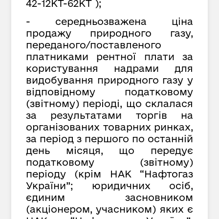
42-12КТ-62КТ );
- середньозважена ціна
продажу природного газу,
переданого/поставленого
платниками рентної плати за
користування надрами для
видобування природного газу у
відповідному податковому
(звітному) періоді, що склалася
за результатами торгів на
організованих товарних ринках,
за період з першого по останній
день місяця, що передує
податковому (звітному)
періоду (крім НАК “Нафтогаз
України”; юридичних осіб,
єдиним засновником
(акціонером, учасником) яких є