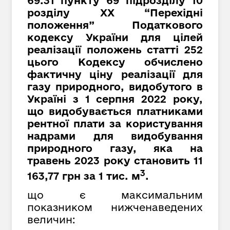
69.31 пункту 69 підрозділу 10
розділу XX “Перехідні
положення” Податкового
кодексу України для цілей
реалізації положень статті 252
цього Кодексу обчислено
фактичну ціну реалізації для
газу природного, видобутого в
Україні з 1 серпня 2022 року,
що видобувається платниками
рентної плати за користування
надрами для видобування
природного газу, яка на
травень 2023 року становить 11
3
163,77 грн за 1 тис. м
.
що є максимальним
показником нижченаведених
величин: