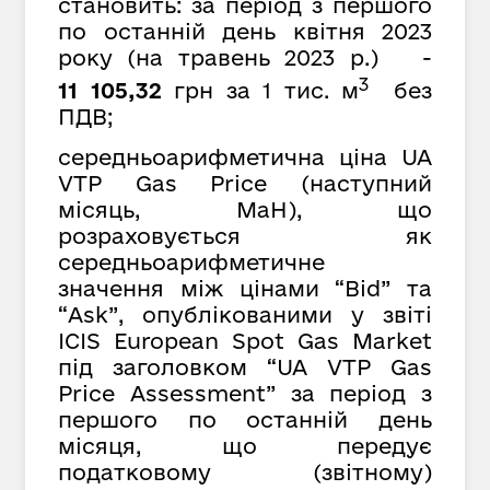
становить: за період з першого
по останній день квітня 2023
року (на травень 2023 р.) -
3
11 105,32
грн за 1 тис. м
без
ПДВ;
середньоарифметична ціна UA
VTP Gas Price (наступний
місяць, MaH), що
розраховується як
середньоарифметичне
значення між цінами “Bid” та
“Ask”, опублікованими у звіті
ICIS European Spot Gas Market
під заголовком “UA VTP Gas
Price Assessment” за період з
першого по останній день
місяця, що передує
податковому (звітному)