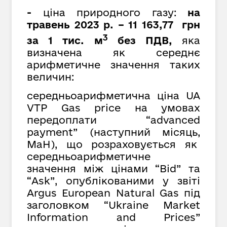
-
ціна природного газу:
на
травень 2023 р. – 11 163,77 грн
3
за 1 тис. м
без ПДВ,
яка
визначена як середнє
арифметичне значення таких
величин:
середньоарифметична ціна UA
VTP Gas price на умовах
передоплати “advanced
payment” (наступний місяць,
MaH), що розраховується як
cередньоарифметичне
значення між цінами “Bid” та
“Ask”, опублікованими у звіті
Argus European Natural Gas під
заголовком “Ukraine Market
Information and Prices”