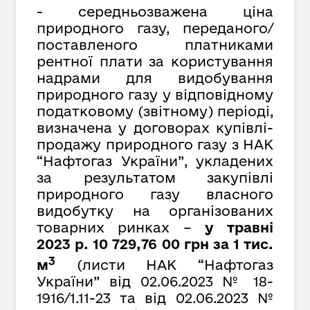
- середньозважена ціна
природного газу, переданого/
поставленого платниками
рентної плати за користування
надрами для видобування
природного газу у відповідному
податковому (звітному) періоді,
визначена у договорах купівлі-
продажу природного газу з НАК
“Нафтогаз України”, укладених
за результатом закупівлі
природного газу власного
видобутку на організованих
товарних ринках –
у
травні
2023 р. 10 729,
76
00 грн за 1 тис.
3
м
(листи НАК “Нафтогаз
України” від
02.06.2023 № 1
8-
1916
/1.11-23
та від 02.06.2023 №