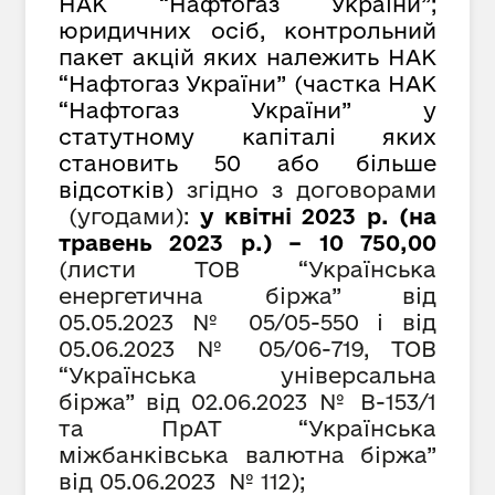
НАК “Нафтогаз України”;
юридичних осіб, контрольний
пакет акцій яких належить НАК
“Нафтогаз України” (частка НАК
“Нафтогаз України” у
статутному капіталі яких
становить 50 або більше
відсотків)
згідно з договорами
(угодами):
у квітні 2023 р. (на
травень 2023 р.) – 10 750,00
(листи ТОВ “Українська
енергетична біржа” від
05.05.2023 №
05/05-550
і від
05.0
6
.2023 №
05/06-719, ТОВ
“Українська універсальна
біржа” від 02.06.2023 № В-153/1
та ПрАТ “Українська
міжбанківська валютна біржа”
від 05.06.2023 № 112);