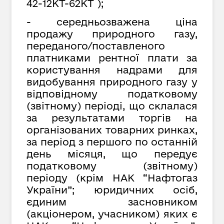
42-12КТ-62КТ );
- середньозважена ціна
продажу природного газу,
переданого/поставленого
платниками рентної плати за
користування надрами для
видобування природного газу у
відповідному податковому
(звітному) періоді, що склалася
за результатами торгів на
організованих товарних ринках,
за період з першого по останній
день місяця, що передує
податковому (звітному)
періоду (крім НАК “Нафтогаз
України”; юридичних осіб,
єдиним засновником
(акціонером, учасником) яких є