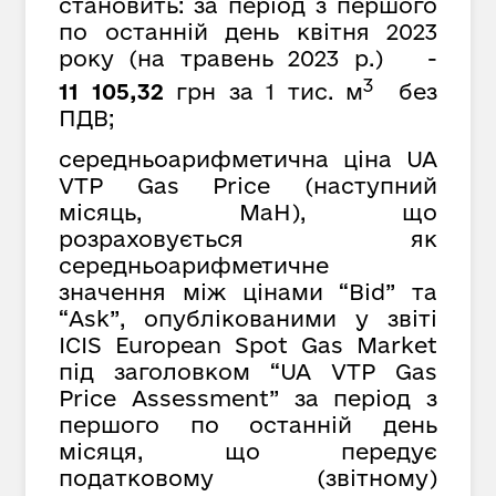
становить: за період з першого
по останній день квітня 2023
року (на травень 2023 р.) -
3
11 105,32
грн за 1 тис. м
без
ПДВ;
середньоарифметична ціна UA
VTP Gas Price (наступний
місяць, MaH), що
розраховується як
середньоарифметичне
значення між цінами “Bid” та
“Ask”, опублікованими у звіті
ICIS European Spot Gas Market
під заголовком “UA VTP Gas
Price Assessment” за період з
першого по останній день
місяця, що передує
податковому (звітному)