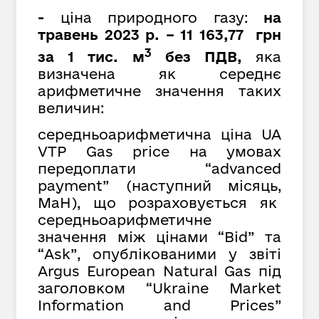
-
ціна природного газу:
на
травень 2023 р. – 11 163,77 грн
3
за 1 тис. м
без ПДВ,
яка
визначена як середнє
арифметичне значення таких
величин:
середньоарифметична ціна UA
VTP Gas price на умовах
передоплати “advanced
payment” (наступний місяць,
MaH), що розраховується як
cередньоарифметичне
значення між цінами “Bid” та
“Ask”, опублікованими у звіті
Argus European Natural Gas під
заголовком “Ukraine Market
Information and Prices”