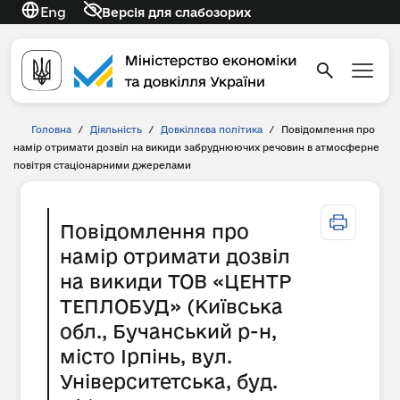
Eng
Версія для слабозорих
Головна
/
Діяльність
/
Довкіллєва політика
/
Повідомлення про
намір отримати дозвіл на викиди забруднюючих речовин в атмосферне
повітря стаціонарними джерелами
Повідомлення про
намір отримати дозвіл
на викиди ТОВ «ЦЕНТР
ТЕПЛОБУД» (Київська
обл., Бучанський р-н,
місто Ірпінь, вул.
Університетська, буд.