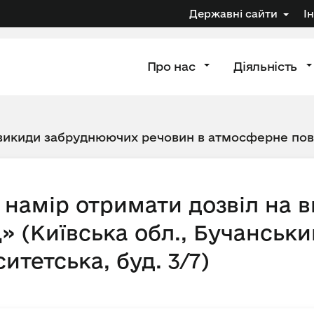
Державні сайти
І
Про нас
Діяльність
 викиди забруднюючих речовин в атмосферне по
намір отримати дозвіл на 
(Київська обл., Бучанський
ситетська, буд. 3/7)