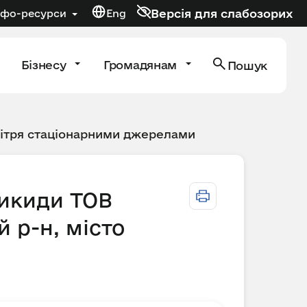
Версія для слабозорих
нфо-ресурси
Eng
Бізнесу
Громадянам
Пошук
вітря стаціонарними джерелами
викиди ТОВ
 р-н, місто