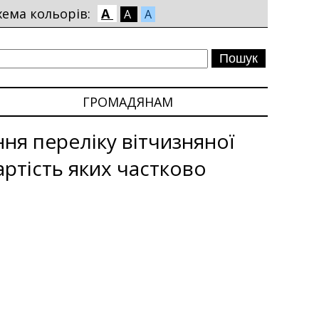
хема кольорів:
A
A
A
ГРОМАДЯНАМ
ня переліку вітчизняної
ртість яких частково