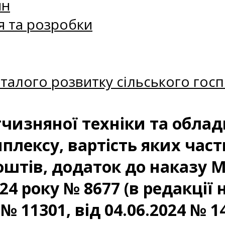
ин
я та розробки
талого розвитку сільського госп
тчизняної техніки та обла
лексу, вартість яких част
штів, додаток до наказу М
24 року № 8677 (в редакції н
 № 11301, від 04.06.2024 № 1