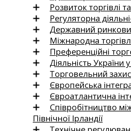
Розвиток торгівлі т
Регуляторна діяльні
Державний ринковий
Міжнародна торгівл
Преференційні торг
Діяльність України у
Торговельний захис
Європейська інтегр
Євроатлантична інт
Співробітництво між
Північної Ірландії
Технічне регулюван