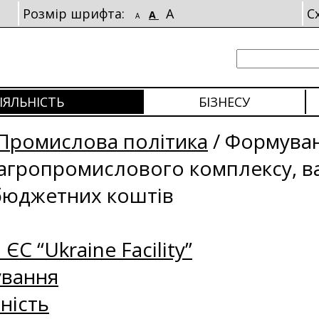
Розмір шрифта:
A
С
A
A
ІЯЛЬНІСТЬ
БІЗНЕСУ
Промислова політика
/
Формуван
 агропромислового комплексу, ва
 бюджетних коштів
 ЄС “Ukraine Facility”
ування
ність