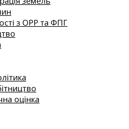
рація земель
лин
сті з ОРР та ФПГ
цтво
а
олітика
бітництво
чна оцінка