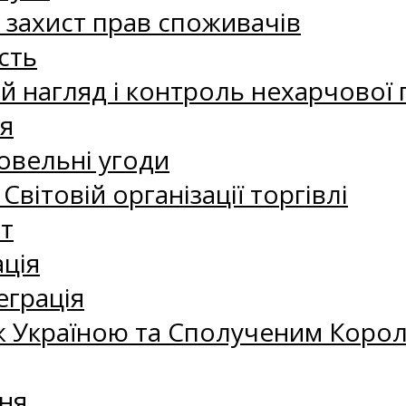
а захист прав споживачів
сть
 нагляд і контроль нехарчової 
я
овельні угоди
 Світовій організації торгівлі
т
ація
еграція
 Україною та Сполученим Королі
ня