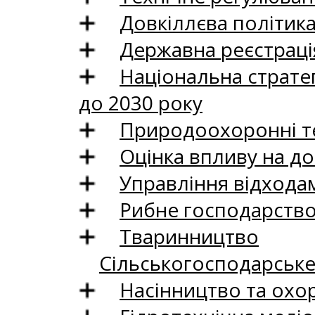
Довкіллєва політик
Державна реєстрація
Національна стратег
до 2030 року
Природоохоронні те
Оцінка впливу на до
Управління відхода
Рибне господарств
Тваринництво
Сільськогосподарськ
Насінництво та охо