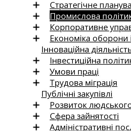
Стратегічне планув
Промислова політи
Корпоративне управ
Економіка оборони 
Інноваційна діяльніст
Інвестиційна політи
Умови праці
Трудова міграція
Публічні закупівлі
Розвиток людського 
Сфера зайнятості
Адміністративні пос