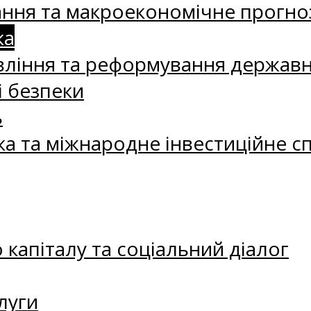
ання та макроекономічне прогно
ка
ління та реформування державн
і безпеки
ь
ка та міжнародне інвестиційне с
капіталу та соціальний діалог
луги