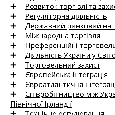
Розвиток торгівлі та зах
Регуляторна діяльність
Державний ринковий нагл
Міжнародна торгівля
Преференційні торговель
Діяльність України у Світо
Торговельний захист
Європейська інтеграція
Євроатлантична інтеграц
Співробітництво між Укр
Північної Ірландії
Технічне регулювання