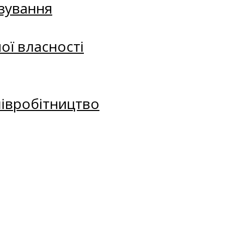
зування
ої власності
півробітництво