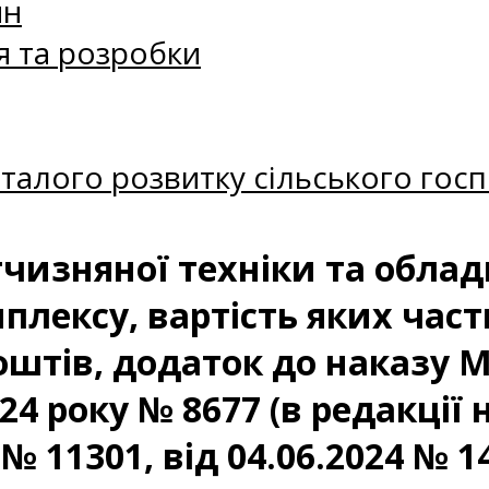
ин
я та розробки
талого розвитку сільського госп
тчизняної техніки та обла
лексу, вартість яких част
штів, додаток до наказу М
24 року № 8677 (в редакції н
 № 11301, від 04.06.2024 № 1