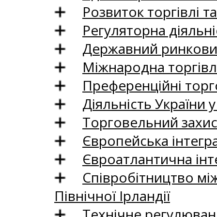
Розвиток торгівлі т
Регуляторна діяльні
Державний ринковий
Міжнародна торгівл
Преференційні торг
Діяльність України у
Торговельний захис
Європейська інтегр
Євроатлантична інт
Співробітництво між
Північної Ірландії
Технічне регулюван