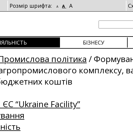
Розмір шрифта:
A
С
A
A
ІЯЛЬНІСТЬ
БІЗНЕСУ
Промислова політика
/
Формуван
 агропромислового комплексу, ва
 бюджетних коштів
 ЄС “Ukraine Facility”
ування
ність