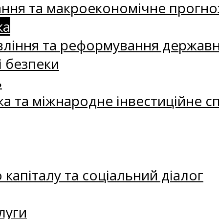
ання та макроекономічне прогно
ка
ління та реформування державн
і безпеки
ь
ка та міжнародне інвестиційне с
капіталу та соціальний діалог
луги