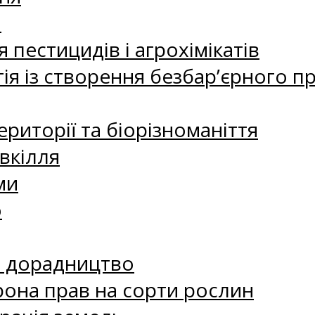
а
 пестицидів і агрохімікатів
ія із створення безбар’єрного пр
риторії та біорізноманіття
вкілля
ми
о
е дорадництво
рона прав на сорти рослин