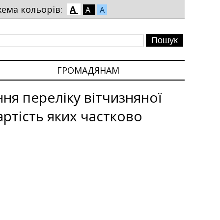
хема кольорів:
A
A
A
ГРОМАДЯНАМ
ня переліку вітчизняної
ртість яких частково