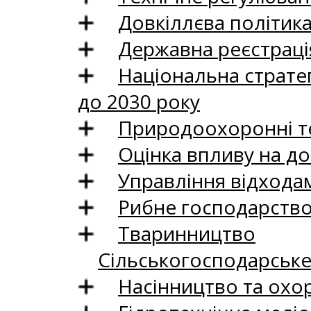
Довкіллєва політик
Державна реєстрація
Національна стратег
до 2030 року
Природоохоронні те
Оцінка впливу на до
Управління відхода
Рибне господарств
Тваринництво
Сільськогосподарськ
Насінництво та охо