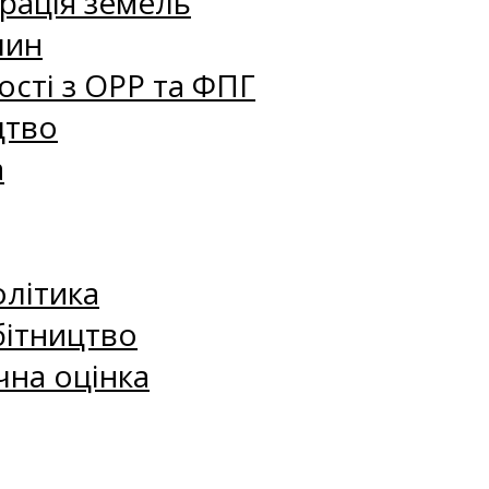
рація земель
лин
сті з ОРР та ФПГ
цтво
а
олітика
бітництво
чна оцінка