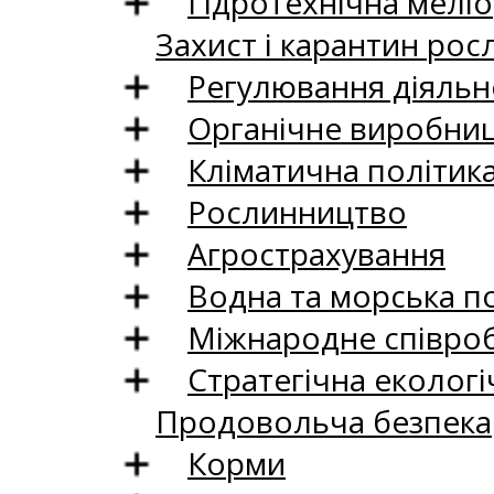
Гідротехнічна меліо
Захист і карантин рос
Регулювання діяльно
Органічне виробни
Кліматична політик
Рослинництво
Агрострахування
Водна та морська п
Міжнародне співро
Стратегічна екологі
Продовольча безпека
Корми