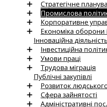
Стратегічне планув
Промислова політи
Корпоративне управ
Економіка оборони 
Інноваційна діяльніст
Інвестиційна політи
Умови праці
Трудова міграція
Публічні закупівлі
Розвиток людського 
Сфера зайнятості
Адміністративні пос