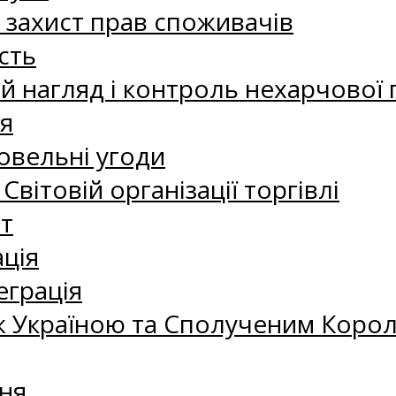
а захист прав споживачів
сть
 нагляд і контроль нехарчової 
я
овельні угоди
 Світовій організації торгівлі
т
ація
еграція
 Україною та Сполученим Королі
ня