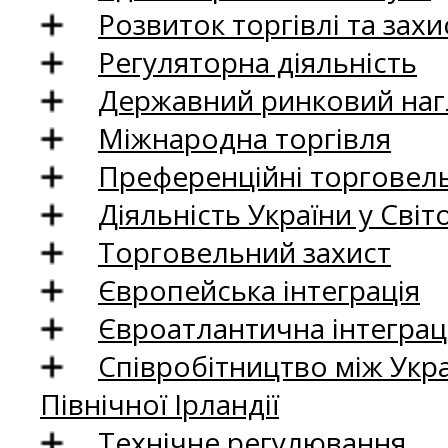
Розвиток торгівлі та зах
Регуляторна діяльність
Державний ринковий нагл
Міжнародна торгівля
Преференційні торговель
Діяльність України у Світо
Торговельний захист
Європейська інтеграція
Євроатлантична інтеграц
Співробітництво між Укр
Північної Ірландії
Технічне регулювання