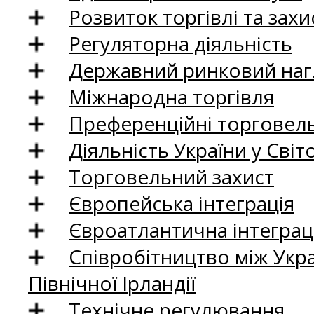
Розвиток торгівлі та зах
Регуляторна діяльність
Державний ринковий нагл
Міжнародна торгівля
Преференційні торговель
Діяльність України у Світо
Торговельний захист
Європейська інтеграція
Євроатлантична інтеграц
Співробітництво між Укр
Північної Ірландії
Технічне регулювання