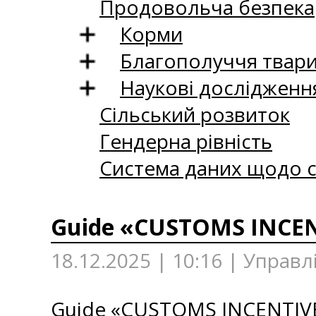
Продовольча безпека
Корми
Благополуччя твар
Наукові дослідженн
Сільський розвиток
Гендерна рівність
Система даних щодо с
Guide «CUSTOMS INCE
18.12.2025 | 10:16 | Управл
Guide «CUSTOMS INCENTIV