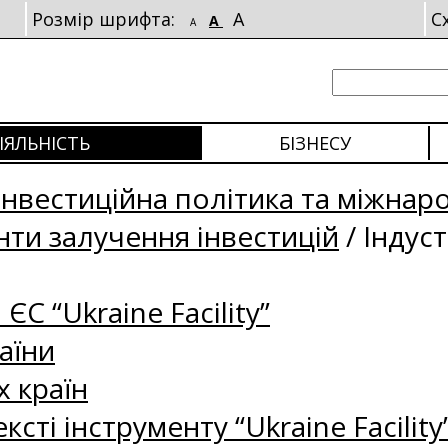
Розмір шрифта:
A
С
A
A
ІЯЛЬНІСТЬ
БІЗНЕСУ
Інвестиційна політика та міжнар
нти залучення інвестицій
/
Індуст
 ЄС “Ukraine Facility”
аїни
 країн
сті інструменту “Ukraine Facility