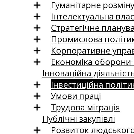
Гуманітарне розмін
Інтелектуальна влас
Стратегічне планув
Промислова політи
Корпоративне управ
Економіка оборони 
Інноваційна діяльніст
Інвестиційна політи
Умови праці
Трудова міграція
Публічні закупівлі
Розвиток людського 