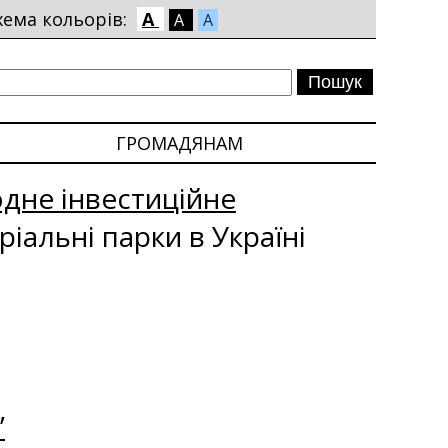
хема кольорів:
A
A
A
ГРОМАДЯНАМ
одне інвестиційне
ріальні парки в Україні
”