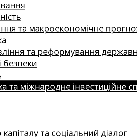
ування
ність
ання та макроекономічне прогно
ка
ління та реформування державн
і безпеки
ь
ка та міжнародне інвестиційне с
капіталу та соціальний діалог