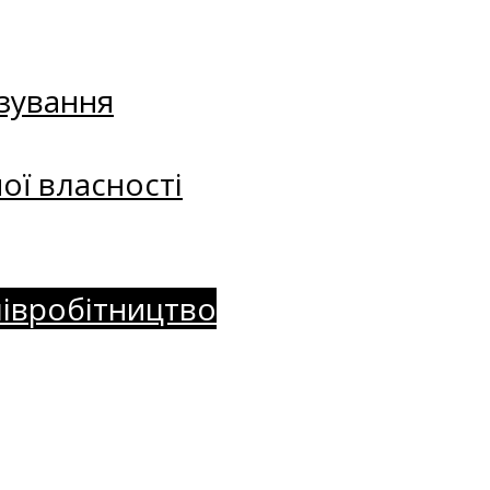
зування
ої власності
півробітництво