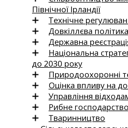
Північної Ірландії
Технічне регулюван
Довкіллєва політик
Державна реєстрація
Національна стратег
до 2030 року
Природоохоронні те
Оцінка впливу на до
Управління відхода
Рибне господарств
Тваринництво