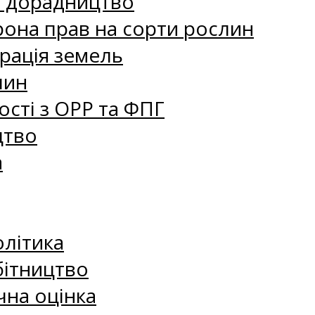
е дорадництво
рона прав на сорти рослин
рація земель
лин
сті з ОРР та ФПГ
цтво
а
олітика
бітництво
чна оцінка