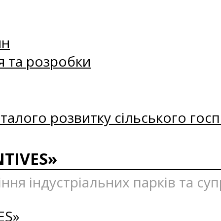
ин
я та розробки
талого розвитку сільського госп
NTIVES»
іння індустріальних парків та су
ES»