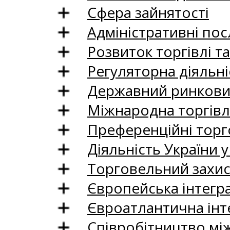
Сфера зайнятості
Адміністративні пос
Розвиток торгівлі т
Регуляторна діяльні
Державний ринковий
Міжнародна торгівл
Преференційні торг
Діяльність України у
Торговельний захис
Європейська інтегр
Євроатлантична інт
Співробітництво між