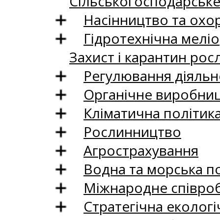
Сільськогосподарськ
Насінництво та охо
Гідротехнічна меліо
Захист і карантин рос
Регулювання діяльно
Органічне виробни
Кліматична політик
Рослинництво
Агрострахування
Водна та морська п
Міжнародне співро
Стратегічна екологі