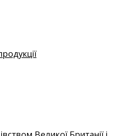
продукції
вством Великої Британії і