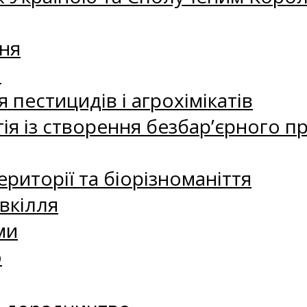
ня
а
 пестицидів і агрохімікатів
ія із створення безбар’єрного пр
риторії та біорізноманіття
вкілля
ми
о