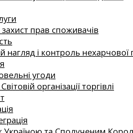
луги
а захист прав споживачів
сть
 нагляд і контроль нехарчової 
я
овельні угоди
 Світовій організації торгівлі
т
ація
еграція
 Україною та Сполученим Королі