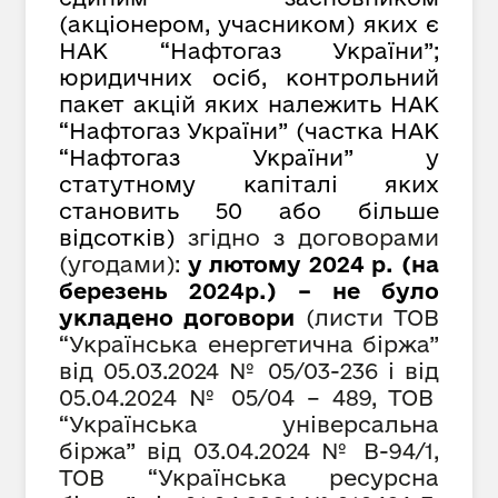
(акціонером, учасником) яких є
НАК “Нафтогаз України”;
юридичних осіб, контрольний
пакет акцій яких належить НАК
“Нафтогаз України” (частка НАК
“Нафтогаз України” у
статутному капіталі яких
становить 50 або більше
відсотків)
згідно з договорами
(угодами):
у лютому 2024 р. (на
березень 2024р.) – не було
укладено договори
(листи ТОВ
“Українська енергетична біржа”
від 05.03.2024 № 05/03-236 і від
05
.
0
4.202
4
№
05/04 – 489, ТОВ
“Українська універсальна
біржа” від 03.04.2024 № В-94/1,
ТОВ “Українська ресурсна