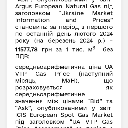
Argus European Natural Gas під
заголовком “Ukraine Market
Information and Prices”
становить: за період з першого
по останній день лютого 2024
року (на березень 2024 р.) –
3
11577,78
грн за 1 тис. м
без
ПДВ;
середньоарифметична ціна UA
VTP Gas Price (наступний
місяць, MaH), що
розраховується як
середньоарифметичне
значення між цінами “Bid” та
“Ask”, опублікованими у звіті
ICIS European Spot Gas Market
під заголовком “UA VTP Gas