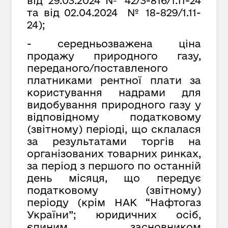
від 29.03.2024 № 42/3-816/1.11-24
та від 02.04.2024 № 18-829/1.11-
24);
- середньозважена ціна
продажу природного газу,
переданого/поставленого
платниками рентної плати за
користування надрами для
видобування природного газу у
відповідному податковому
(звітному) періоді, що склалася
за результатами торгів на
організованих товарних ринках,
за період з першого по останній
день місяця, що передує
податковому (звітному)
періоду (крім НАК “Нафтогаз
України”; юридичних осіб,
єдиним засновником