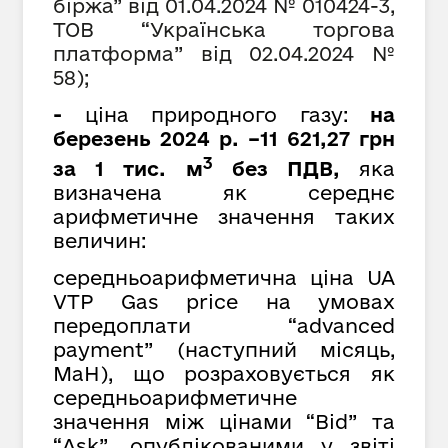
біржа” від 01.0
4
.2024 № 010424-3,
ТОВ
“
Українська торгова
платформа
”
від 02.04.2024 №
58);
-
ціна природного газу:
на
березень 2024 р. –11 621,27 грн
3
за 1 тис. м
без ПДВ,
яка
визначена як середнє
арифметичне значення таких
величин:
середньоарифметична ціна UA
VTP Gas price на умовах
передоплати “advanced
payment” (наступний місяць,
MaH), що розраховується як
cередньоарифметичне
значення між цінами “Bid” та
“Ask”, опублікованими у звіті