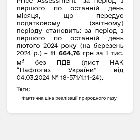
Price Assessment” за період з
першого по останній день
місяця, що передує
податковому (звітному)
періоду
с
тановить: за період з
першого по останній день
лютого 2024 року (на березень
2024 р.) –
11 664,76
грн за 1 тис.
3
м
без ПДВ (лист НАК
“Нафтогаз України” від
04.03.2024 № 18-571/1.11-24).
Теги:
Фактична ціна реалізації природного газу