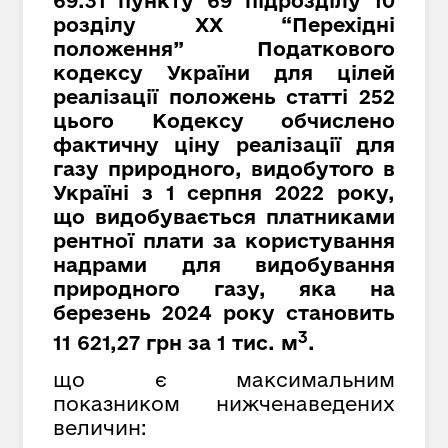
69.31 пункту 69 підрозділу 10
розділу XX “Перехідні
положення” Податкового
кодексу України для цілей
реалізації положень статті 252
цього Кодексу обчислено
фактичну ціну реалізації для
газу природного, видобутого в
Україні з 1 серпня 2022 року,
що видобувається платниками
рентної плати за користування
надрами для видобування
природного газу, яка на
березень 2024 року становить
3
11 621,27 грн за 1 тис. м
.
що є максимальним
показником нижченаведених
величин: