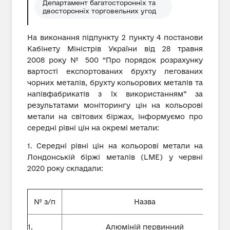
Департамент багатосторонніх та
двосторонніх торговельних угод
На виконання підпункту 2 пункту 4 постанови
Кабінету Міністрів України від 28 травня
2008 року № 500 “Про порядок розрахунку
вартості експортованих брухту легованих
чорних металів, брухту кольорових металів та
напівфабрикатів з їх використанням” за
результатами моніторингу цін на кольорові
метали на світових біржах, інформуємо про
середні рівні цін на окремі метали:
1. Середні рівні цін на кольорові метали на
Лондонській біржі металів (LME) у червні
2020 року складали:
№ з/п
Назва
1.
Алюміній первинний