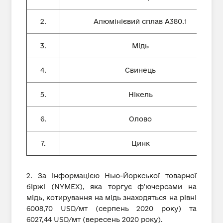
2.
Алюмінієвий сплав А380.1
3.
Мідь
4.
Свинець
5.
Нікель
6.
Олово
7.
Цинк
2. За інформацією Нью-Йоркської товарної
біржі (NYMEX), яка торгує ф’ючерсами на
мідь, котирування на мідь знаходяться на рівні
6008,70 USD/мт (серпень 2020 року) та
6027,44 USD/мт (вересень 2020 року).