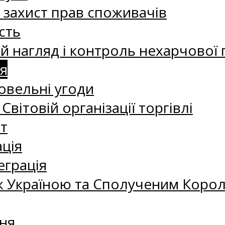
а захист прав споживачів
сть
 нагляд і контроль нехарчової 
я
овельні угоди
 Світовій організації торгівлі
т
ація
еграція
 Україною та Сполученим Королі
ня