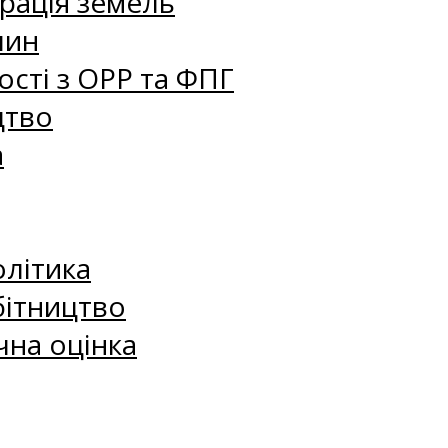
рація земель
лин
сті з ОРР та ФПГ
цтво
а
олітика
бітництво
чна оцінка