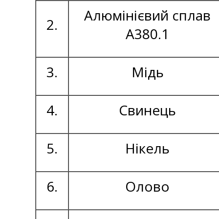
Алюмінієвий сплав
2.
А380.1
3.
Мідь
4.
Свинець
5.
Нікель
6.
Олово