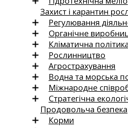
Гідротехнічна меліо
Захист і карантин рос
Регулювання діяльно
Органічне виробни
Кліматична політик
Рослинництво
Агрострахування
Водна та морська п
Міжнародне співро
Стратегічна екологі
Продовольча безпека
Корми