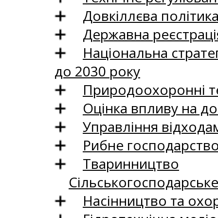
Довкіллєва політик
Державна реєстрація
Національна стратег
до 2030 року
Природоохоронні те
Оцінка впливу на до
Управління відхода
Рибне господарств
Тваринництво
Сільськогосподарськ
Насінництво та охо