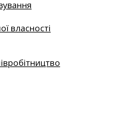
зування
ої власності
півробітництво