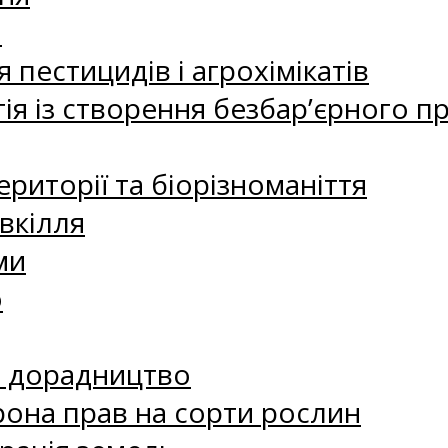
а
 пестицидів і агрохімікатів
ія із створення безбар’єрного пр
риторії та біорізноманіття
вкілля
ми
о
е дорадництво
рона прав на сорти рослин