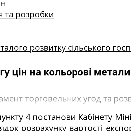
ин
я та розробки
талого розвитку сільського госп
у цін на кольорові метали 
тамент торговельних угод та роз
ункту 4 постанови Кабінету Міні
ядок розрахунку вартості експо