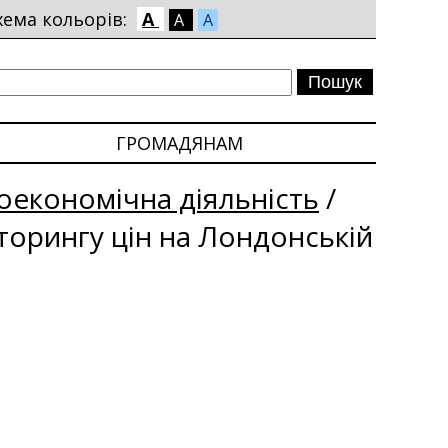
хема кольорів:
A
A
A
ГРОМАДЯНАМ
економічна діяльність
/
іторингу цін на Лондонській