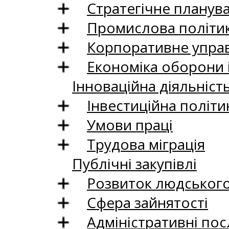
Стратегічне планув
Промислова політи
Корпоративне управ
Економіка оборони 
Інноваційна діяльніст
Інвестиційна політи
Умови праці
Трудова міграція
Публічні закупівлі
Розвиток людського 
Сфера зайнятості
Адміністративні пос