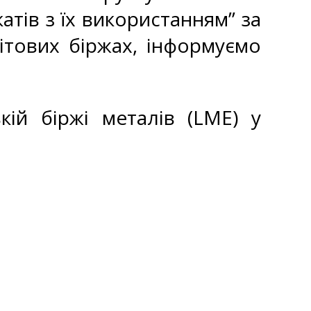
атів з їх використанням” за
ітових біржах, інформуємо
кій біржі металів (LME) у