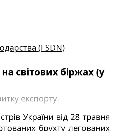
одарства (FSDN)
на світових біржах (у
витку експорту.
стрів України від 28 травня
ртованих брухту легованих