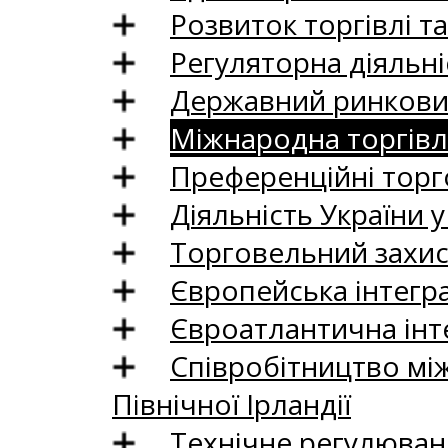
Розвиток торгівлі т
Регуляторна діяльні
Державний ринковий
Міжнародна торгівл
Преференційні торг
Діяльність України у
Торговельний захис
Європейська інтегр
Євроатлантична інт
Співробітництво між
Північної Ірландії
Технічне регулюван