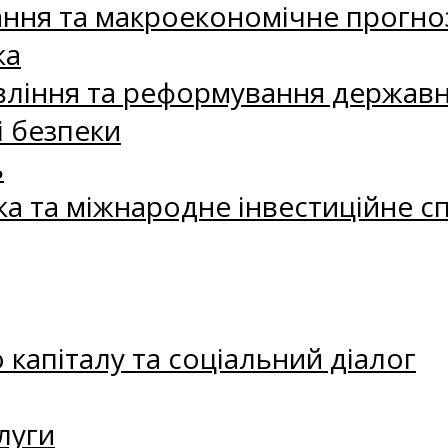
ання та макроекономічне прогно
ка
ління та реформування державн
і безпеки
ь
ка та міжнародне інвестиційне с
капіталу та соціальний діалог
луги