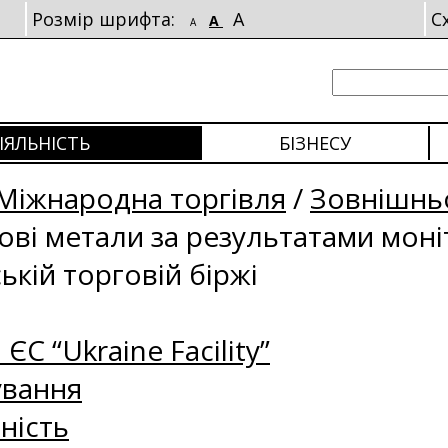
Розмір шрифта:
A
С
A
A
ІЯЛЬНІСТЬ
БІЗНЕСУ
Міжнародна торгівля
/
Зовнішньо
рові метали за результатами мон
ькій торговій біржі
 ЄС “Ukraine Facility”
ування
ність