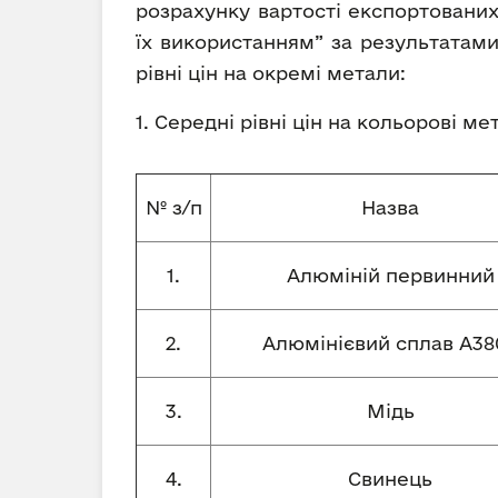
розрахунку вартості експортованих
їх використанням” за результатами
рівні цін на окремі метали:
1. Середні рівні цін на кольорові м
№ з/п
Назва
1.
Алюміній первинний
2.
Алюмінієвий сплав А380
3.
Мідь
4.
Свинець