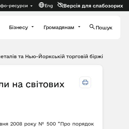
Версія для слабозорих
нфо-ресурси
Eng
Бізнесу
Громадянам
Пошук
металів та Нью-Йоркській торговій біржі
ли на світових
равня 2008 року № 500 “Про порядок