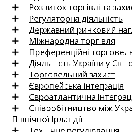
Розвиток торгівлі та зах
Регуляторна діяльність
Державний ринковий нагл
Міжнародна торгівля
Преференційні торговель
Діяльність України у Світо
Торговельний захист
Європейська інтеграція
Євроатлантична інтеграц
Співробітництво між Укр
Північної Ірландії
Технічне регулювання