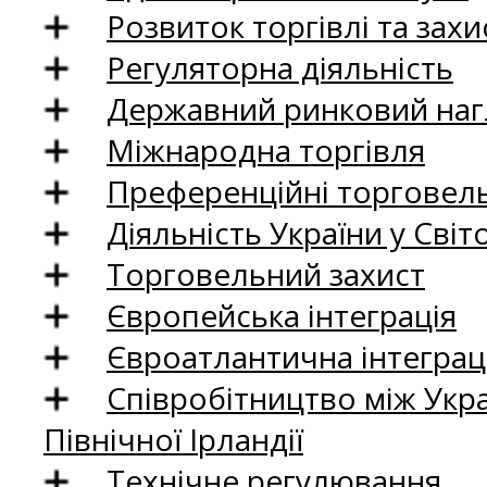
Розвиток торгівлі та зах
Регуляторна діяльність
Державний ринковий нагл
Міжнародна торгівля
Преференційні торговель
Діяльність України у Світо
Торговельний захист
Європейська інтеграція
Євроатлантична інтеграц
Співробітництво між Укр
Північної Ірландії
Технічне регулювання