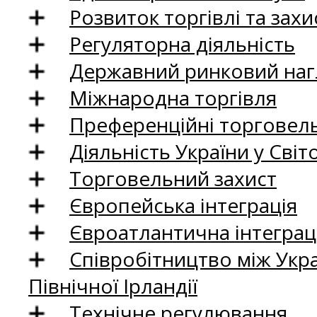
Розвиток торгівлі та зах
Регуляторна діяльність
Державний ринковий нагл
Міжнародна торгівля
Преференційні торговель
Діяльність України у Світо
Торговельний захист
Європейська інтеграція
Євроатлантична інтеграц
Співробітництво між Укр
Північної Ірландії
Технічне регулювання