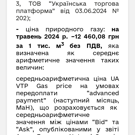
3, ТОВ “Українська торгова
платформа” від 03.06.2024 №
202);
-
ціна природного газу:
на
травень 2024 р. –12 460,08 грн
3
за 1 тис. м
без ПДВ,
яка
визначена як середнє
арифметичне значення таких
величин:
середньоарифметична ціна UA
VTP Gas price на умовах
передоплати “advanced
payment” (наступний місяць,
MaH), що розраховується як
cередньоарифметичне
значення між цінами “Bid” та
“Ask”, опублікованими у звіті