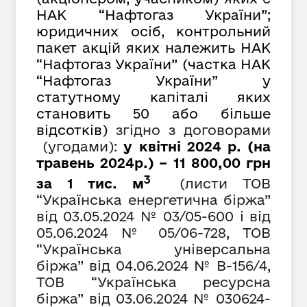
НАК “Нафтогаз України”;
юридичних осіб, контрольний
пакет акцій яких належить НАК
“Нафтогаз України” (частка НАК
“Нафтогаз України” у
статутному капіталі яких
становить 50 або більше
відсотків)
згідно з договорами
(угодами):
у квітні 2024 р. (на
травень 2024р.) – 11 800,00 грн
3
за 1 тис. м
(листи ТОВ
“Українська енергетична біржа”
від 03.05.2024 № 03/05-600 і від
0
5
.06.2024 №
05/06-728, ТОВ
“Українська універсальна
біржа” від 04.06.2024 № В-156/4,
ТОВ “Українська ресурсна
біржа” від 03.06.2024 № 030624-