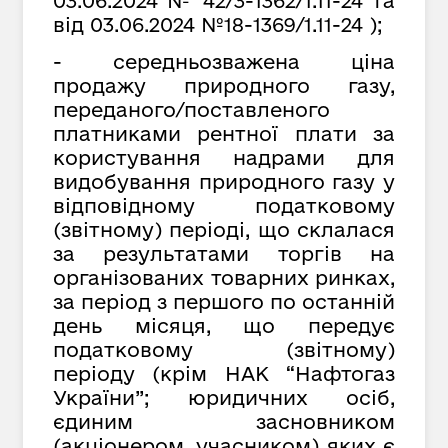
03.06.2024 № 42/3-1362/1.11-24 та
від 03.06.2024 №18-1369/1.11-24 );
- середньозважена ціна
продажу природного газу,
переданого/поставленого
платниками рентної плати за
користування надрами для
видобування природного газу у
відповідному податковому
(звітному) періоді, що склалася
за результатами торгів на
організованих товарних ринках,
за період з першого по останній
день місяця, що передує
податковому (звітному)
періоду (крім НАК “Нафтогаз
України”; юридичних осіб,
єдиним засновником
(акціонером, учасником) яких є