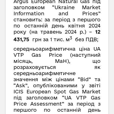
Argus European Natural Gas під
заголовком “Ukraine Market
Information and Prices”
становить: за період з першого
по останній день квітня 2024
року (на травень 2024 р.) –
12
3
431,75
грн за 1 тис. м
без ПДВ;
середньоарифметична ціна UA
VTP Gas Price (наступний
місяць, MaH), що
розраховується як
середньоарифметичне
значення між цінами “Bid” та
“Ask”, опублікованими у звіті
ICIS European Spot Gas Market
під заголовком “UA VTP Gas
Price Assessment” за період з
першого по останній день