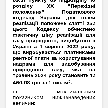
69.31 пункту 69 підрозділу 10
розділу XX “Перехідні
положення” Податкового
кодексу України для цілей
реалізації положень статті 252
цього Кодексу обчислено
фактичну ціну реалізації для
газу природного, видобутого в
Україні з 1 серпня 2022 року,
що видобувається платниками
рентної плати за користування
надрами для видобування
природного газу, яка на
травень 2024 року становить 12
3
460,08 грн за 1 тис. м
.
що є максимальним
показником нижченаведених
величин: