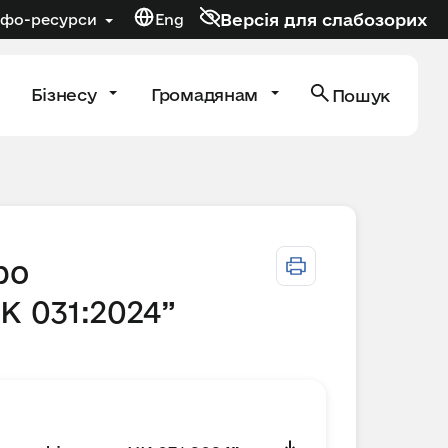
Версія для слабозорих
нфо-ресурси
Eng
Бізнесу
Громадянам
Пошук
ро
К 031:2024”