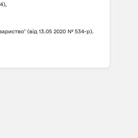
4),
риствоˮ (від 13.05 2020 № 534-р).