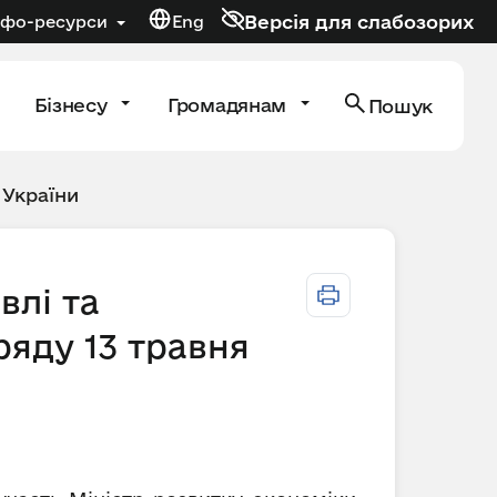
Версія для слабозорих
нфо-ресурси
Eng
Бізнесу
Громадянам
Пошук
 України
влі та
ряду 13 травня