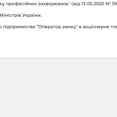
у професійних захворюваньˮ (від 13.05.2020 № 39
іністрів України:
підприємства “Оператор ринкуˮ в акціонерне това