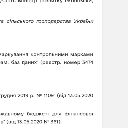
 участь Міністр розвитку економіки,
та сільського господарства України
 маркування контрольними марками
ам, баз данихˮ (реєстр. номер 3474
удня 2019 р. № 1109ˮ (від 13.05.2020
ржавному бюджеті для фінансової
(від 13.05.2020 № 361);