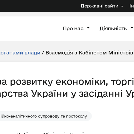
Державні сайти
І
Про нас
Діяльність
органами влади
/
Взаємодія з Кабінетом Міністрів
а розвитку економіки, торгі
рства України у засіданні У
ійно-аналітичного супроводу та протоколу