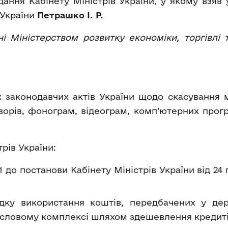
дання Кабінету Міністрів України, у якому взяв
 України
Петрашко І. Р.
і Міністерством розвитку економіки, торгівлі 
х законодавчих актів України щодо скасування
ворів, фонограм, відеограм, комп’ютерних прогр
рів України:
 до постанови Кабінету Міністрів України від 24 гр
дку використання коштів, передбачених у де
словому комплексі шляхом здешевлення кредитівˮ 