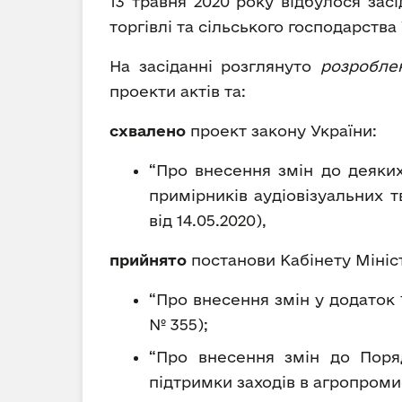
13 травня 2020 року відбулося засі
торгівлі та сільського господарства
На засіданні розглянуто
розроблен
проекти актів та:
схвалено
проект закону України:
“Про внесення змін до деяки
примірників аудіовізуальних т
від 14.05.2020),
прийнято
постанови Кабінету Мініст
“Про внесення змін у додаток 1
№ 355);
“Про внесення змін до Поря
підтримки заходів в агропроми