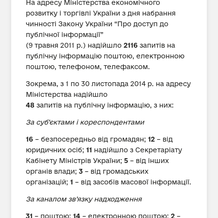
На адресу Міністерства економічного
розвитку і торгівлі України з дня набрання
чинності Закону України “Про доступ до
публічної інформації”
(9 травня 2011 р.) надійшло
2116
запитів на
публічну інформацію поштою, електронною
поштою, телефоном, телефаксом.
Зокрема, з 1 по 30 листопада 2014 р. на адресу
Міністерства надійшло
48
запитів на публічну інформацію, з них:
За суб’єктами і кореспондентами
16
– безпосередньо від громадян;
12
– від
юридичних осіб;
11
надійшло з Секретаріату
Кабінету Міністрів України;
5
– від інших
органів влади;
3
– від громадських
організацій;
1
– від засобів масової інформації.
За каналом зв’язку надходження
31
– поштою;
14
– електронною поштою;
2
–