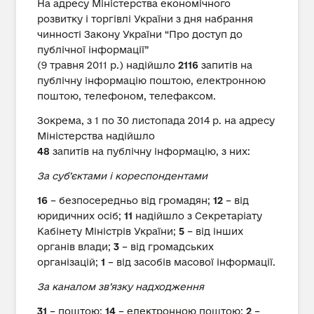
На адресу Міністерства економічного
розвитку і торгівлі України з дня набрання
чинності Закону України “Про доступ до
публічної інформації”
(9 травня 2011 р.) надійшло
2116
запитів на
публічну інформацію поштою, електронною
поштою, телефоном, телефаксом.
Зокрема, з 1 по 30 листопада 2014 р. на адресу
Міністерства надійшло
48
запитів на публічну інформацію, з них:
За суб’єктами і кореспондентами
16
– безпосередньо від громадян;
12
– від
юридичних осіб;
11
надійшло з Секретаріату
Кабінету Міністрів України;
5
– від інших
органів влади;
3
– від громадських
організацій;
1
– від засобів масової інформації.
За каналом зв’язку надходження
31
– поштою;
14
– електронною поштою;
2
–