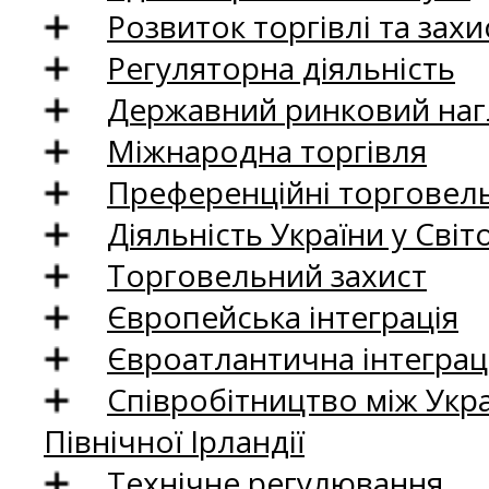
Розвиток торгівлі та зах
Регуляторна діяльність
Державний ринковий нагл
Міжнародна торгівля
Преференційні торговель
Діяльність України у Світо
Торговельний захист
Європейська інтеграція
Євроатлантична інтеграц
Співробітництво між Укр
Північної Ірландії
Технічне регулювання