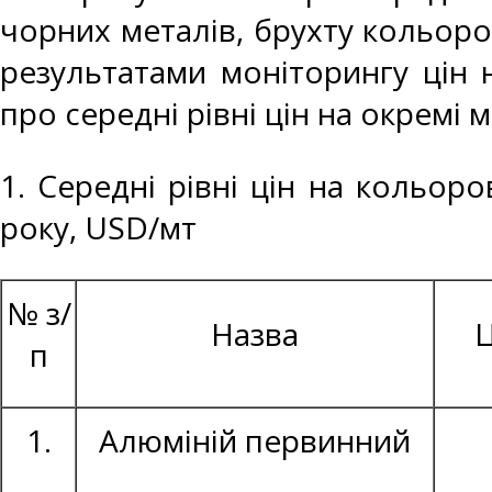
чорних металів, брухту кольоро
результатами моніторингу цін 
про середні рівні цін на окремі 
1. Середні рівні цін на кольор
року, USD/мт
№ з/
Назва
Ц
п
1.
Алюміній первинний