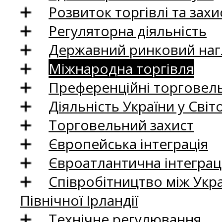
Розвиток торгівлі та зах
Регуляторна діяльність
Державний ринковий нагл
Міжнародна торгівля
Преференційні торговель
Діяльність України у Світо
Торговельний захист
Європейська інтеграція
Євроатлантична інтеграц
Співробітництво між Укр
Північної Ірландії
Технічне регулювання