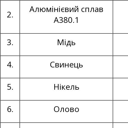
Алюмінієвий сплав
2.
А380.1
3.
Мідь
4.
Свинець
5.
Нікель
6.
Олово