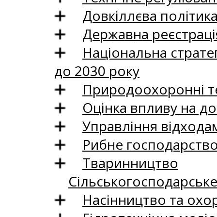
Довкіллєва політик
Державна реєстрація
Національна стратег
до 2030 року
Природоохоронні те
Оцінка впливу на до
Управління відхода
Рибне господарств
Тваринництво
Сільськогосподарськ
Насінництво та охо