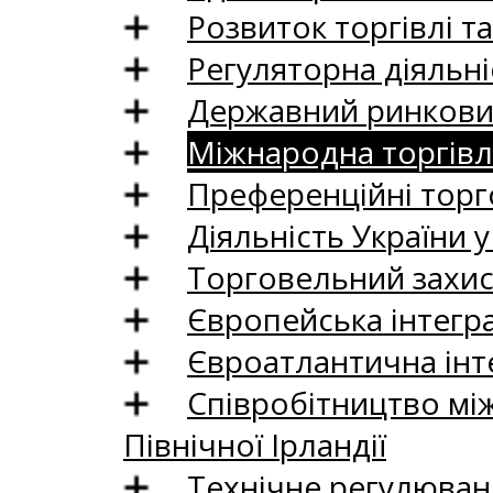
Розвиток торгівлі т
Регуляторна діяльні
Державний ринковий
Міжнародна торгівл
Преференційні торг
Діяльність України у
Торговельний захис
Європейська інтегр
Євроатлантична інт
Співробітництво між
Північної Ірландії
Технічне регулюван