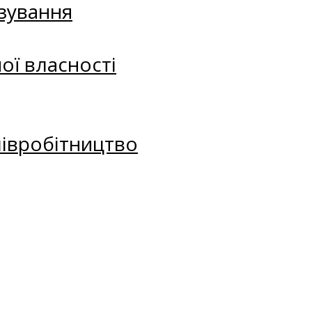
зування
ої власності
півробітництво