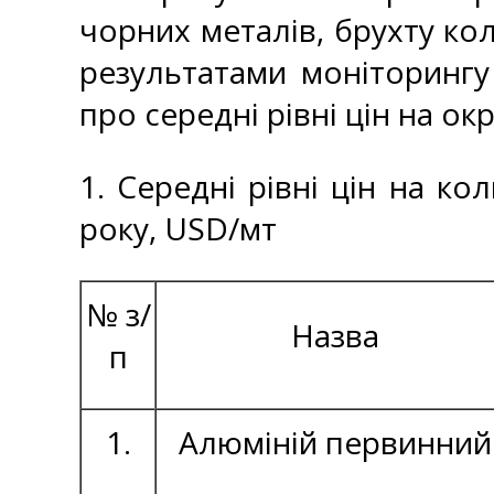
чорних металів, брухту кол
результатами моніторингу
про середні рівні цін на ок
1. Середні рівні цін на ко
року, USD/мт
№ з/
Назва
п
1.
Алюміній первинний