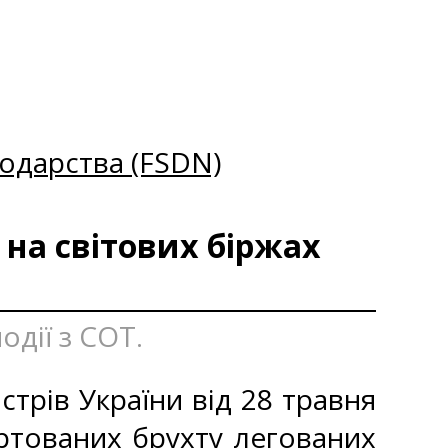
одарства (FSDN)
 на світових біржах
одії з СОТ.
стрів України від 28 травня
ртованих брухту легованих