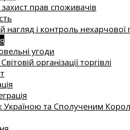
а захист прав споживачів
сть
 нагляд і контроль нехарчової 
я
овельні угоди
 Світовій організації торгівлі
т
ація
еграція
 Україною та Сполученим Королі
ня