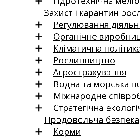
Гідротехнічна меліо
Захист і карантин рос
Регулювання діяльно
Органічне виробни
Кліматична політик
Рослинництво
Агрострахування
Водна та морська п
Міжнародне співро
Стратегічна екологі
Продовольча безпека
Корми