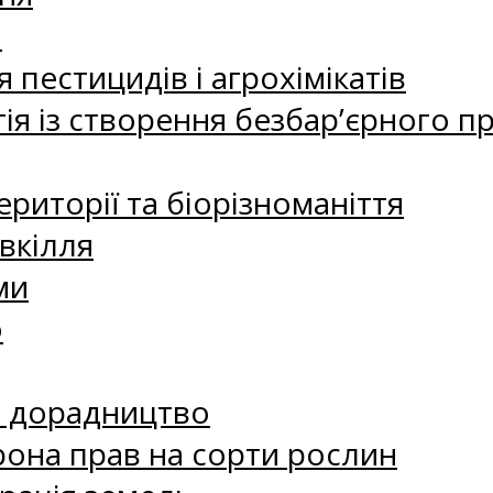
а
 пестицидів і агрохімікатів
ія із створення безбар’єрного пр
риторії та біорізноманіття
вкілля
ми
о
е дорадництво
рона прав на сорти рослин