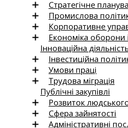
Стратегічне планув
Промислова політи
Корпоративне управ
Економіка оборони 
Інноваційна діяльніст
Інвестиційна політи
Умови праці
Трудова міграція
Публічні закупівлі
Розвиток людського 
Сфера зайнятості
Адміністративні пос