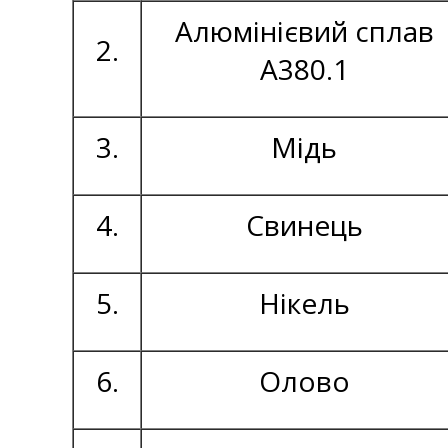
Алюмінієвий сплав
2.
А380.1
3.
Мідь
4.
Свинець
5.
Нікель
6.
Олово