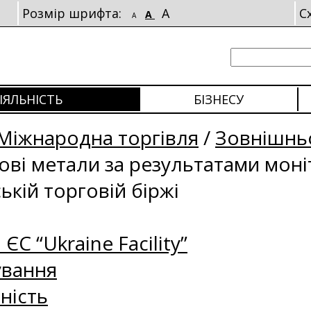
Розмір шрифта:
A
С
A
A
ІЯЛЬНІСТЬ
БІЗНЕСУ
Міжнародна торгівля
/
Зовнішньо
рові метали за результатами мон
ькій торговій біржі
 ЄС “Ukraine Facility”
ування
ність