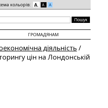
хема кольорів:
A
A
A
ГРОМАДЯНАМ
економічна діяльність
/
іторингу цін на Лондонській