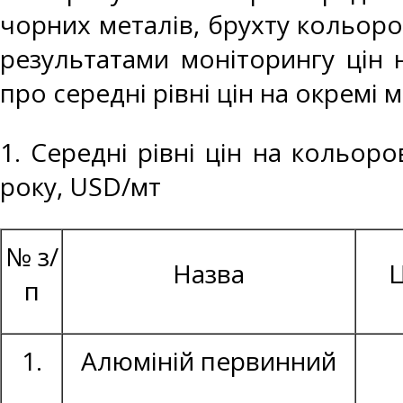
чорних металів, брухту кольоро
результатами моніторингу цін 
про середні рівні цін на окремі 
1. Середні рівні цін на кольор
року, USD/мт
№ з/
Назва
Ц
п
1.
Алюміній первинний