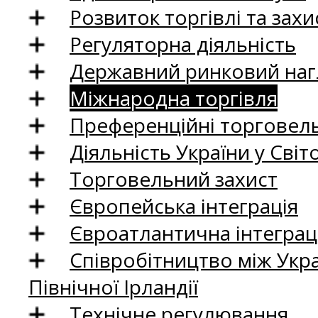
Розвиток торгівлі та зах
Регуляторна діяльність
Державний ринковий нагл
Міжнародна торгівля
Преференційні торговель
Діяльність України у Світо
Торговельний захист
Європейська інтеграція
Євроатлантична інтеграц
Співробітництво між Укр
Північної Ірландії
Технічне регулювання