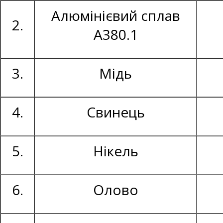
Алюмінієвий сплав
2.
А380.1
3.
Мідь
4.
Свинець
5.
Нікель
6.
Олово