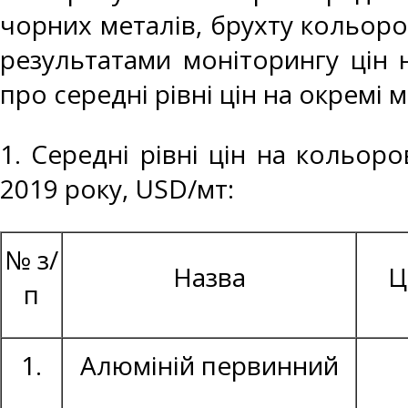
чорних металів, брухту кольоро
результатами моніторингу цін 
про середні рівні цін на окремі 
1. Середні рівні цін на кольор
2019 року, USD/мт:
№ з/
Назва
Ц
п
1.
Алюміній первинний