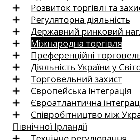
Розвиток торгівлі та зах
Регуляторна діяльність
Державний ринковий нагл
Міжнародна торгівля
Преференційні торговель
Діяльність України у Світо
Торговельний захист
Європейська інтеграція
Євроатлантична інтеграц
Співробітництво між Укр
Північної Ірландії
Технічне регулювання