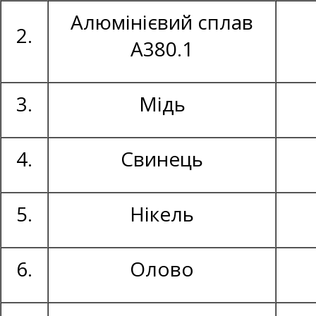
Алюмінієвий сплав
2.
А380.1
3.
Мідь
4.
Свинець
5.
Нікель
6.
Олово