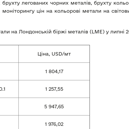
 брухту легованих чорних металів, брухту кольо
 моніторингу цін на кольорові метали на світо
етали на Лондонській біржі металів (LME) у липні 2
Ціна, USD/мт
1 804,17
.1
1 257,55
5 947,65
1 976,02