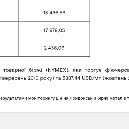
13 486,58
17 978,05
2 436,06
 товарної біржі (NYMEX), яка торгує ф’ючерс
 (вересень 2019 року) та 5887,44 USD/мт (жовтень 
 результатами моніторингу цін на Лондонській біржі металів 