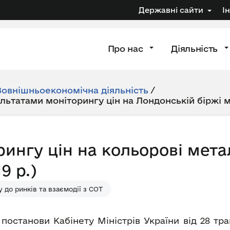
Державні сайти
І
Про нас
Діяльність
Зовнішньоекономічна діяльність
/
ультатами моніторингу цін на Лондонській біржі 
рингу цін на кольорові мета
9 р.)
 до ринків та взаємодії з СОТ
 постанови Кабінету Міністрів України від 28 т