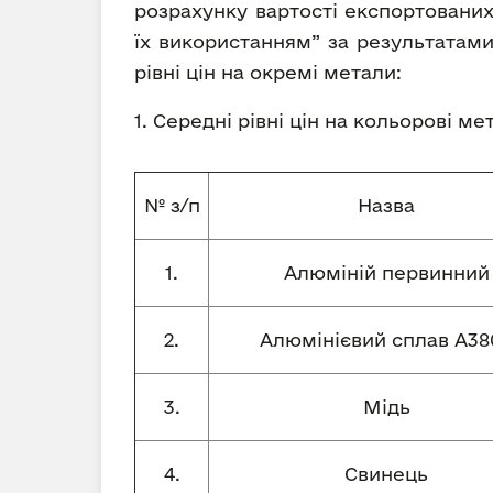
розрахунку вартості експортованих
їх використанням” за результатами
рівні цін на окремі метали:
1. Середні рівні цін на кольорові м
№ з/п
Назва
1.
Алюміній первинний
2.
Алюмінієвий сплав А380
3.
Мідь
4.
Свинець