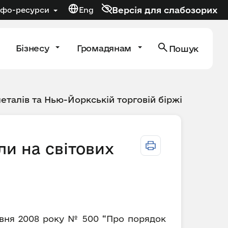
Версія для слабозорих
нфо-ресурси
Eng
Бізнесу
Громадянам
Пошук
металів та Нью-Йоркській торговій біржі
ли на світових
равня 2008 року № 500 “Про порядок