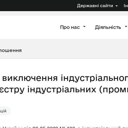
Державні сайти
І
Про нас
Діяльність
лошення
 виключення індустріальног
еєстру індустріальних (про
цій