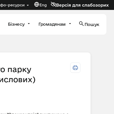
Версія для слабозорих
нфо-ресурси
Eng
Бізнесу
Громадянам
Пошук
о парку
мислових)