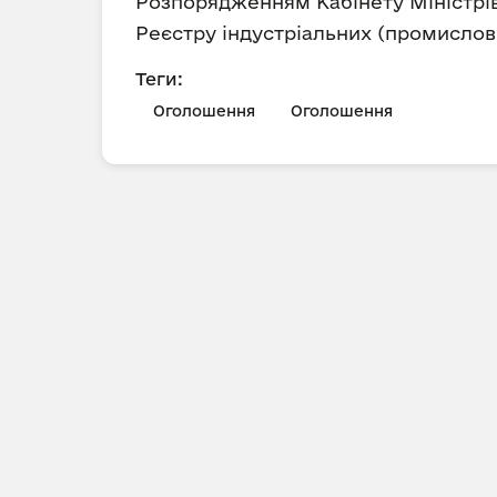
Розпорядженням Кабінету Міністрів 
Реєстру індустріальних (промислови
Теги:
Оголошення
Оголошення