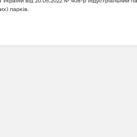
України від 20.05.2022 № 408-р індустріальний п
х) парків.