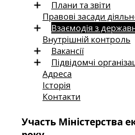
Плани та звіти
Правові засади діяльн
Взаємодія з держав
Внутрішній контроль
Вакансії
Підвідомчі організац
Адреса
Історія
Контакти
Участь Міністерства е
року