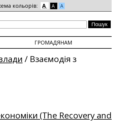
хема кольорів:
A
A
A
ГРОМАДЯНАМ
влади
/
Взаємодія з
кономіки (The Recovery and