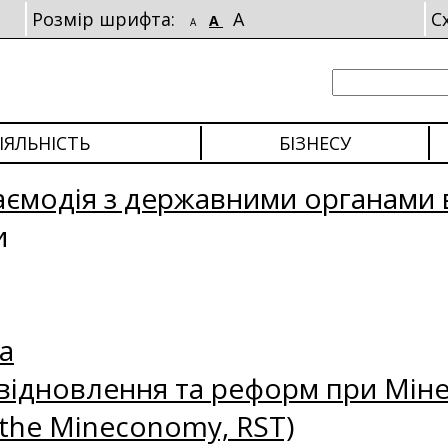
Розмір шрифта:
A
С
A
A
ІЯЛЬНІСТЬ
БІЗНЕСУ
аємодія з державними органами 
и
а
відновлення та реформ при Міне
 the Mineconomy, RST)