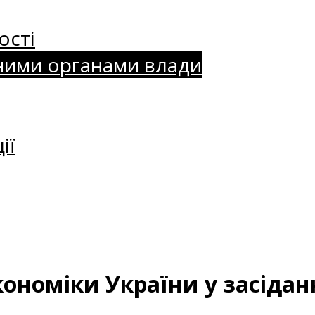
ості
ними органами влади
ії
кономіки України у засіданн