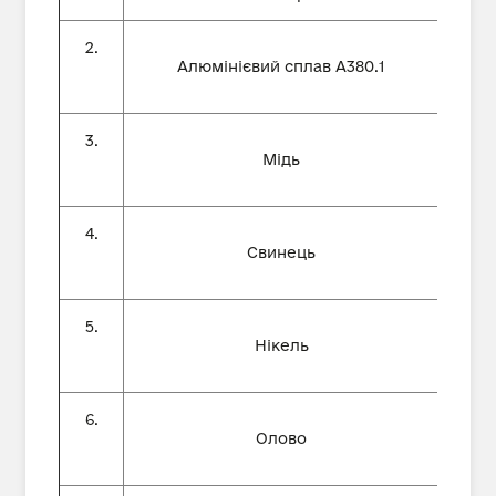
2.
Алюмінієвий сплав А380.1
3.
Мідь
4.
Свинець
5.
Нікель
6.
Олово