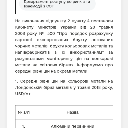
Департамент доступу до ринків та
взаємодії з СОТ
На виконання підпункту 2 пункту 4 постанови
Кабінету Міністрів України від 28 травня
2008 року № 500 “Про порядок розрахунку
вартості експортованих брухту легованих
чорних металів, брухту кольорових металів та
напівфабрикатів з їх використанням” за
результатами моніторингу цін на кольорові
метали на світових біржах, інформуємо про
середні рівні цін на окремі метали:
1. Середні рівні цін на кольорові метали на
Лондонській біржі металів у травні 2018 року,
USD/мт
№ з/п
Назва
1.
Алюміній первинний