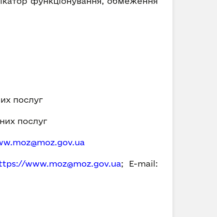
фікатор функціонування, обмеження
их послуг
них послуг
w.moz@moz.gov.ua
ttps://
www.moz@moz.gov.ua
; E-mail: