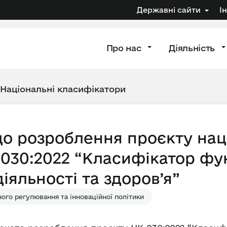
Державні сайти
І
Про нас
Діяльність
Національні класифікатори
о розроблення проєкту нац
030:2022 “Класифікатор фу
яльності та здоров’я”
ого регулювання та інноваційної політики