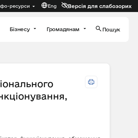
Версія для слабозорих
нфо-ресурси
Eng
Бізнесу
Громадянам
Пошук
іонального
нкціонування,