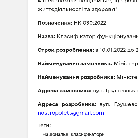
Мінекономіки повідомляє, що розп
життєдіяльності та здоров’я”
Позначення:
НК 030:2022
Назва:
Класифікатор функціонування
Строк розроблення:
з 10.01.2022 до 
Найменування замовника:
Міністер
Найменування розробника:
Міністе
Адреса замовника:
вул. Грушевського
Адреса розробника:
вул. Грушевськ
nostropolets@gmail.com
Теги:
Національні класифікатори