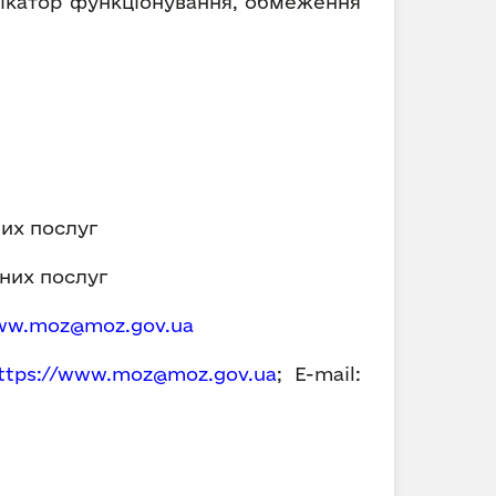
фікатор функціонування, обмеження
их послуг
них послуг
w.moz@moz.gov.ua
ttps://
www.moz@moz.gov.ua
; E-mail: