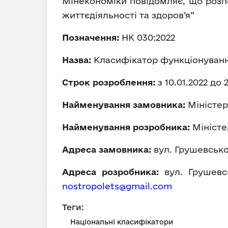
Мінекономіки повідомляє, що розп
життєдіяльності та здоров’я”
Позначення:
НК 030:2022
Назва:
Класифікатор функціонування
Строк розроблення:
з 10.01.2022 до 
Найменування замовника:
Міністер
Найменування розробника:
Міністе
Адреса замовника:
вул. Грушевського
Адреса розробника:
вул. Грушевськ
nostropolets@gmail.com
Теги:
Національні класифікатори