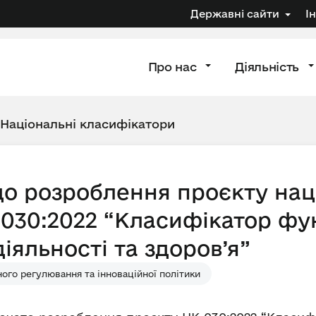
Державні сайти
І
Про нас
Діяльність
Національні класифікатори
о розроблення проєкту нац
030:2022 “Класифікатор фу
яльності та здоров’я”
ого регулювання та інноваційної політики