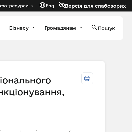
Версія для слабозорих
нфо-ресурси
Eng
Бізнесу
Громадянам
Пошук
іонального
нкціонування,