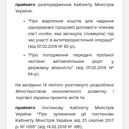
прийнято
розпорядження Кабінету Міністрів
України:
“Про виділення коштів для надання
одноразової грошової допомоги членам
сім᾿ї особи, яка загинула (померла) під
час участі в антитерористичній операції”
(від 07.02.2018 № 82-р),
“Про погодження передачі проїзної
частини автомобільних доріг у
державну власність” (від 07.02.2018 №
84-р).
На засіданні 14 лютого розглянуто
розроблені
Міністерством економічного розвитку і
торгівлі України
проекти актів та:
прийнято
постанову Кабінету Міністрів
України “Про зупинення дії постанови
Кабінету Міністрів України від 23 серпня 2017
р. № 1093" (від 14.02.2018 № 188);