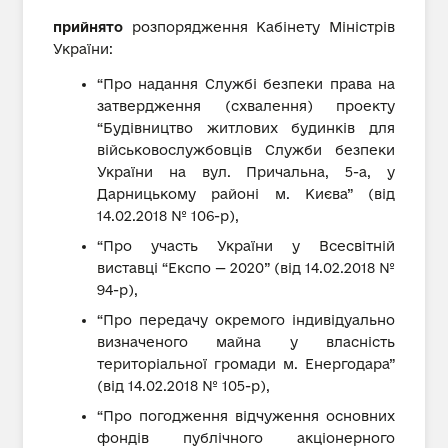
прийнято
розпорядження Кабінету Міністрів
України:
“Про надання Службі безпеки права на
затвердження (схвалення) проекту
“Будівництво житлових будинків для
військовослужбовців Служби безпеки
України на вул. Причальна, 5-а, у
Дарницькому районі м. Києва” (від
14.02.2018 № 106-р),
“Про участь України у Всесвітній
виставці “Експо — 2020” (від 14.02.2018 №
94-р),
“Про передачу окремого індивідуально
визначеного майна у власність
територіальної громади м. Енергодара”
(від 14.02.2018 № 105-р),
“Про погодження відчуження основних
фондів публічного акціонерного